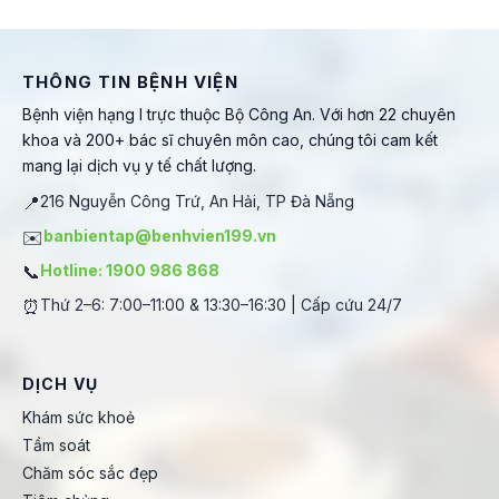
THÔNG TIN BỆNH VIỆN
Bệnh viện hạng I trực thuộc Bộ Công An. Với hơn 22 chuyên
khoa và 200+ bác sĩ chuyên môn cao, chúng tôi cam kết
mang lại dịch vụ y tế chất lượng.
📍
216 Nguyễn Công Trứ, An Hải, TP Đà Nẵng
✉️
banbientap@benhvien199.vn
📞
Hotline: 1900 986 868
⏰
Thứ 2–6: 7:00–11:00 & 13:30–16:30 | Cấp cứu 24/7
DỊCH VỤ
Khám sức khoẻ
Tầm soát
Chăm sóc sắc đẹp