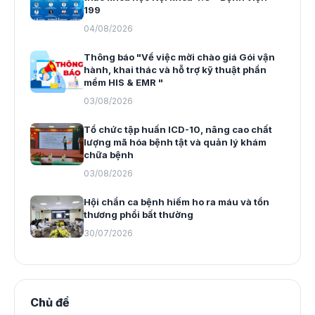
199
04/08/2026
Thông báo "Về việc mời chào giá Gói vận
hành, khai thác và hỗ trợ kỹ thuật phần
mềm HIS & EMR "
03/08/2026
Tổ chức tập huấn ICD-10, nâng cao chất
lượng mã hóa bệnh tật và quản lý khám
chữa bệnh
03/08/2026
Hội chẩn ca bệnh hiếm ho ra máu và tổn
thương phổi bất thường
30/07/2026
Chủ đề