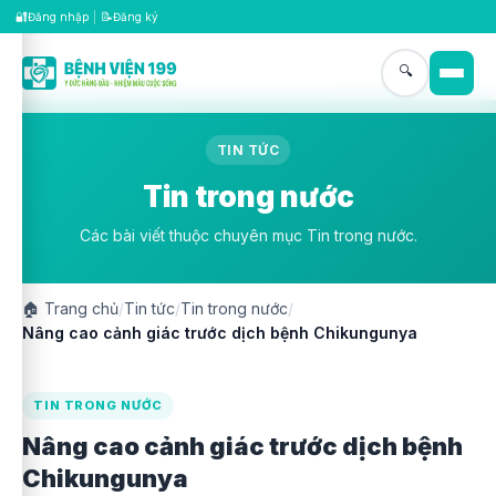
🔐
📝
Đăng nhập
|
Đăng ký
🔍
TIN TỨC
Tin trong nước
Các bài viết thuộc chuyên mục Tin trong nước.
🏠
Trang chủ
/
Tin tức
/
Tin trong nước
/
Nâng cao cảnh giác trước dịch bệnh Chikungunya
TIN TRONG NƯỚC
Nâng cao cảnh giác trước dịch bệnh
Chikungunya