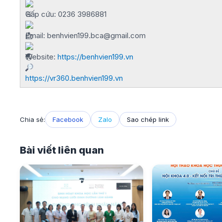
Cấp cứu: 0236 3986881
Email: benhvien199.bca@gmail.com
Website:
https://benhvien199.vn
https://vr360.benhvien199.vn
Chia sẻ:
Facebook
Zalo
Sao chép link
Bài viết liên quan