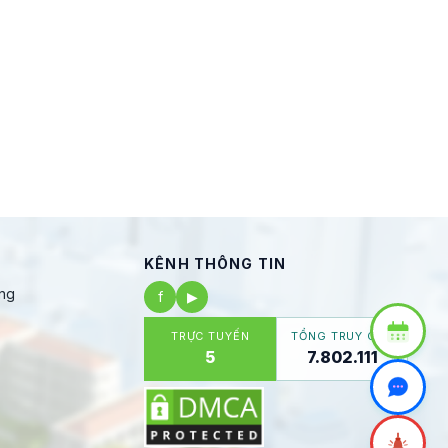
KÊNH THÔNG TIN
ng
f
▶
TRỰC TUYẾN
TỔNG TRUY CẬP
5
7.802.111