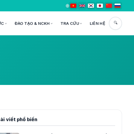
🌐
🔍
ỨC
ĐÀO TẠO & NCKH
TRA CỨU
LIÊN HỆ
ài viết phổ biến