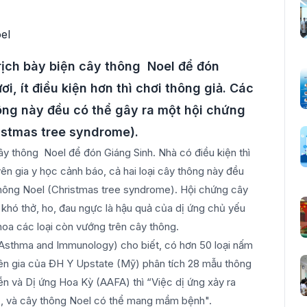
 rịch bày biện cây thông Noel để đón
i, ít điều kiện hơn thì chơi thông giả. Các
hông này đều có thể gây ra một hội chứng
ristmas tree syndrome).
cây thông Noel để đón Giáng Sinh. Nhà có điều kiện thì
uyên gia y học cảnh báo, cả hai loại cây thông này đều
 thông Noel (Christmas tree syndrome). Hội chứng cây
khó thở, ho, đau ngực là hậu quả của dị ứng chủ yếu
n hoa các loại còn vướng trên cây thông.
, Asthma and Immunology) cho biết, có hơn 50 loại nấm
ên gia của ĐH Y Upstate (Mỹ) phân tích 28 mẫu thông
ễn và Dị ứng Hoa Kỳ (AAFA) thì “Việc dị ứng xảy ra
, và cây thông Noel có thể mang mầm bệnh".