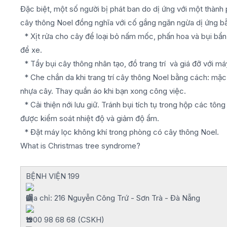
Đặc biệt, một số người bị phát ban do dị ứng với một thành
cây thông Noel đồng nghĩa với cố gắng ngăn ngừa dị ứng b
* Xịt rửa cho cây để loại bỏ nấm mốc, phấn hoa và bụi bẩn,
để xe.
* Tẩy bụi cây thông nhân tạo, đồ trang trí và giá đỡ với máy
* Che chắn da khi trang trí cây thông Noel bằng cách: mặc 
nhựa cây. Thay quần áo khi bạn xong công việc.
* Cải thiện nới lưu giữ. Tránh bụi tích tụ trong hộp các tôn
được kiểm soát nhiệt độ và giảm độ ẩm.
* Đặt máy lọc không khí trong phòng có cây thông Noel.
What is Christmas tree syndrome?
BỆNH VIỆN 199
Địa chỉ: 216 Nguyễn Công Trứ - Sơn Trà - Đà Nẵng
1900 98 68 68 (CSKH)