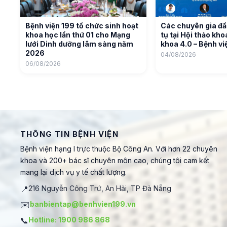
Bệnh viện 199 tổ chức sinh hoạt
Các chuyên gia đầ
khoa học lần thứ 01 cho Mạng
tụ tại Hội thảo kh
lưới Dinh dưỡng lâm sàng năm
khoa 4.0 – Bệnh vi
2026
04/08/2026
06/08/2026
THÔNG TIN BỆNH VIỆN
Bệnh viện hạng I trực thuộc Bộ Công An. Với hơn 22 chuyên
khoa và 200+ bác sĩ chuyên môn cao, chúng tôi cam kết
mang lại dịch vụ y tế chất lượng.
📍
216 Nguyễn Công Trứ, An Hải, TP Đà Nẵng
✉️
banbientap@benhvien199.vn
📞
Hotline: 1900 986 868