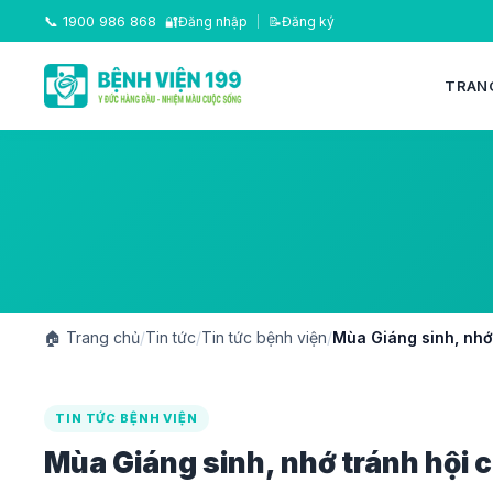
📞
1900 986 868
🔐
Đăng nhập
|
📝
Đăng ký
TRAN
🏠
Trang chủ
/
Tin tức
/
Tin tức bệnh viện
/
Mùa Giáng sinh, nhớ
TIN TỨC BỆNH VIỆN
Mùa Giáng sinh, nhớ tránh hội 