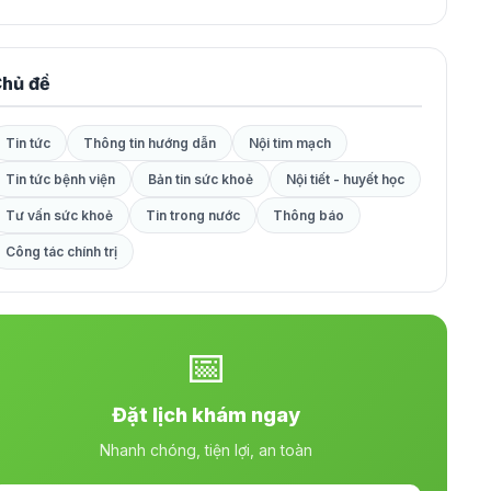
hủ đề
Tin tức
Thông tin hướng dẫn
Nội tim mạch
Tin tức bệnh viện
Bản tin sức khoẻ
Nội tiết - huyết học
Tư vấn sức khoẻ
Tin trong nước
Thông báo
Công tác chính trị
📅
Đặt lịch khám ngay
Nhanh chóng, tiện lợi, an toàn