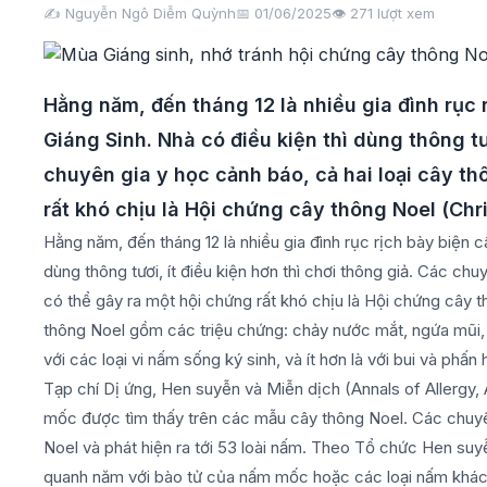
✍️ Nguyễn Ngô Diễm Quỳnh
📅 01/06/2025
👁️
271
lượt xem
Hằng năm, đến tháng 12 là nhiều gia đình rục
Giáng Sinh. Nhà có điều kiện thì dùng thông tươ
chuyên gia y học cảnh báo, cả hai loại cây t
rất khó chịu là Hội chứng cây thông Noel (Ch
Hằng năm, đến tháng 12 là nhiều gia đình rục rịch bày biện 
dùng thông tươi, ít điều kiện hơn thì chơi thông giả. Các ch
có thể gây ra một hội chứng rất khó chịu là Hội chứng cây
thông Noel gồm các triệu chứng: chảy nước mắt, ngứa mũi, 
với các loại vi nấm sống ký sinh, và ít hơn là với bui và phấ
Tạp chí Dị ứng, Hen suyễn và Miễn dịch (Annals of Allergy
mốc được tìm thấy trên các mẫu cây thông Noel. Các chuy
Noel và phát hiện ra tới 53 loài nấm. Theo Tổ chức Hen suy
quanh năm với bào tử của nấm mốc hoặc các loại nấm khác