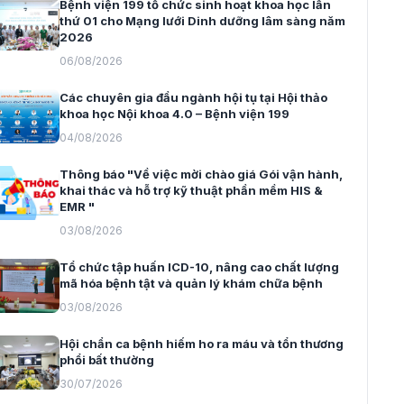
Bệnh viện 199 tổ chức sinh hoạt khoa học lần
thứ 01 cho Mạng lưới Dinh dưỡng lâm sàng năm
2026
06/08/2026
Các chuyên gia đầu ngành hội tụ tại Hội thảo
khoa học Nội khoa 4.0 – Bệnh viện 199
04/08/2026
Thông báo "Về việc mời chào giá Gói vận hành,
khai thác và hỗ trợ kỹ thuật phần mềm HIS &
EMR "
03/08/2026
Tổ chức tập huấn ICD-10, nâng cao chất lượng
mã hóa bệnh tật và quản lý khám chữa bệnh
03/08/2026
Hội chẩn ca bệnh hiếm ho ra máu và tổn thương
phổi bất thường
30/07/2026