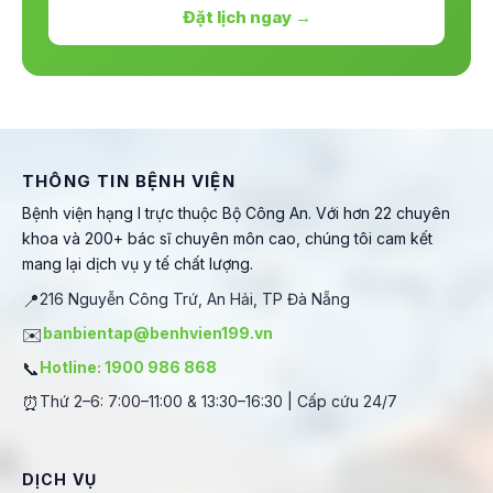
Đặt lịch ngay →
THÔNG TIN BỆNH VIỆN
Bệnh viện hạng I trực thuộc Bộ Công An. Với hơn 22 chuyên
khoa và 200+ bác sĩ chuyên môn cao, chúng tôi cam kết
mang lại dịch vụ y tế chất lượng.
📍
216 Nguyễn Công Trứ, An Hải, TP Đà Nẵng
✉️
banbientap@benhvien199.vn
📞
Hotline: 1900 986 868
⏰
Thứ 2–6: 7:00–11:00 & 13:30–16:30 | Cấp cứu 24/7
DỊCH VỤ