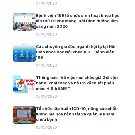
07/08/2026
Bệnh viện 199 tổ chức sinh hoạt khoa học
lần thứ 01 cho Mạng lưới Dinh dưỡng lâm
sàng năm 2026
06/08/2026
Các chuyên gia đầu ngành hội tụ tại Hội
thảo khoa học Nội khoa 4.0 – Bệnh viện
199
04/08/2026
Thông báo "Về việc mời chào giá Gói vận
hành, khai thác và hỗ trợ kỹ thuật phần
mềm HIS & EMR "
03/08/2026
Tổ chức tập huấn ICD-10, nâng cao chất
lượng mã hóa bệnh tật và quản lý khám
chữa bệnh
03/08/2026