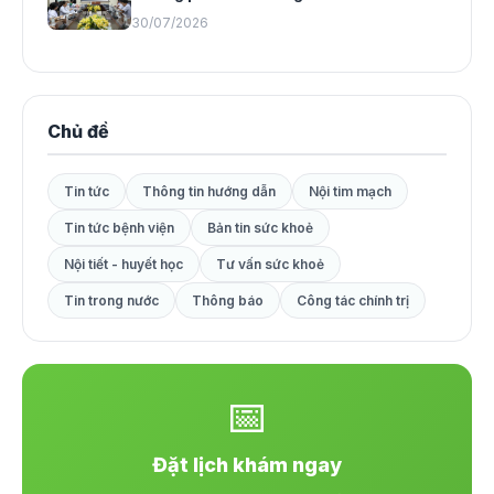
30/07/2026
Chủ đề
Tin tức
Thông tin hướng dẫn
Nội tim mạch
Tin tức bệnh viện
Bản tin sức khoẻ
Nội tiết - huyết học
Tư vấn sức khoẻ
Tin trong nước
Thông báo
Công tác chính trị
📅
Đặt lịch khám ngay