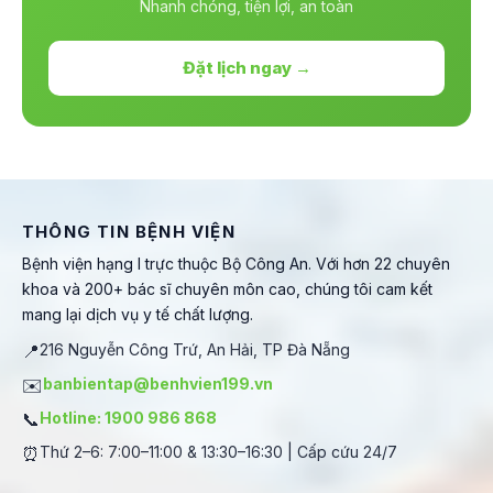
Nhanh chóng, tiện lợi, an toàn
Đặt lịch ngay →
THÔNG TIN BỆNH VIỆN
Bệnh viện hạng I trực thuộc Bộ Công An. Với hơn 22 chuyên
khoa và 200+ bác sĩ chuyên môn cao, chúng tôi cam kết
mang lại dịch vụ y tế chất lượng.
📍
216 Nguyễn Công Trứ, An Hải, TP Đà Nẵng
✉️
banbientap@benhvien199.vn
📞
Hotline: 1900 986 868
⏰
Thứ 2–6: 7:00–11:00 & 13:30–16:30 | Cấp cứu 24/7