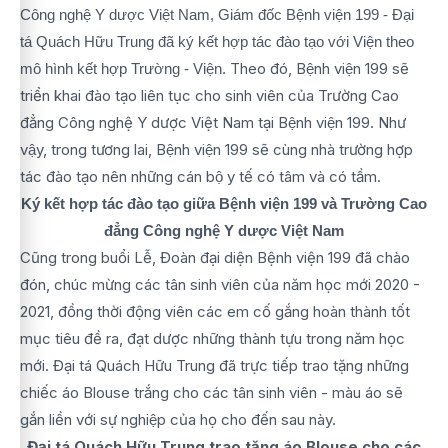
Công nghệ Y dược Việt Nam, Giám đốc Bệnh viện 199 - Đại
tá Quách Hữu Trung đã ký kết hợp tác đào tạo với Viện theo
Theo đó, Bệnh viện 199 sẽ
mô hình kết hợp Trường - Viện.
triển khai đào tạo liên tục cho sinh viên của Trường Cao
đẳng Công nghệ Y dược Việt Nam tại Bệnh viện 199. Như
vậy, trong tương lai, Bệnh viện 199 sẽ cùng nhà trường hợp
tác đào tạo nên những cán bộ y tế có tâm và có tầm.
Ký kết hợp tác đào tạo giữa Bệnh viện 199 và Trường Cao
đẳng Công nghệ Y dược Việt Nam
Cũng trong buổi Lễ, Đoàn đại diện Bệnh viện 199 đã chào
đón, chúc mừng các tân sinh viên của năm học mới 2020 -
2021, đồng thời động viên các em cố gắng hoàn thành tốt
mục tiêu đề ra, đạt dược những thành tựu trong năm học
mới. Đại tá Quách Hữu Trung đã trực tiếp trao tặng những
chiếc áo Blouse trắng cho các tân sinh viên - màu áo sẽ
gắn liền với sự nghiệp của họ cho đến sau này.
Đại tá Quách Hữu Trung trao tặng áo Blouse cho các