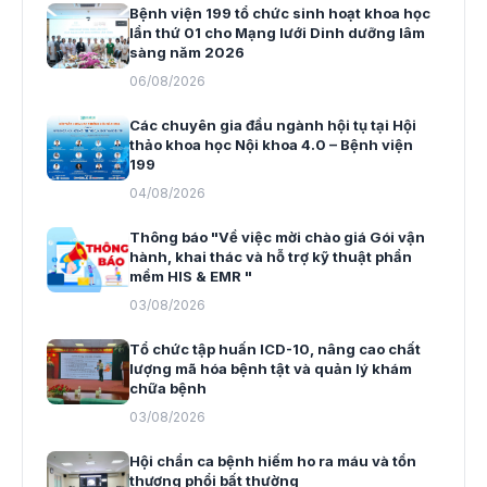
Bệnh viện 199 tổ chức sinh hoạt khoa học
lần thứ 01 cho Mạng lưới Dinh dưỡng lâm
sàng năm 2026
06/08/2026
Các chuyên gia đầu ngành hội tụ tại Hội
thảo khoa học Nội khoa 4.0 – Bệnh viện
199
04/08/2026
Thông báo "Về việc mời chào giá Gói vận
hành, khai thác và hỗ trợ kỹ thuật phần
mềm HIS & EMR "
03/08/2026
Tổ chức tập huấn ICD-10, nâng cao chất
lượng mã hóa bệnh tật và quản lý khám
chữa bệnh
03/08/2026
Hội chẩn ca bệnh hiếm ho ra máu và tổn
thương phổi bất thường