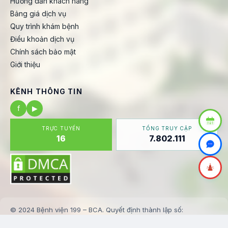
Hướng dẫn khách hàng
Bảng giá dịch vụ
Quy trình khám bệnh
Điều khoản dịch vụ
Chính sách bảo mật
Giới thiệu
KÊNH THÔNG TIN
f
▶
TRỰC TUYẾN
TỔNG TRUY CẬP
16
7.802.111
© 2024 Bệnh viện 199 – BCA. Quyết định thành lập số:
123/BV199-KHTH