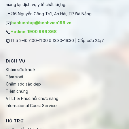
mang lại dịch vụ y tế chất lượng.
📍
216 Nguyễn Công Trứ, An Hải, TP Đà Nẵng
✉️
banbientap@benhvien199.vn
📞
Hotline: 1900 986 868
⏰
Thứ 2–6: 7:00–11:00 & 13:30–16:30 | Cấp cứu 24/7
DỊCH VỤ
Khám sức khoẻ
Tầm soát
Chăm sóc sắc đẹp
Tiêm chủng
VTLT & Phục hồi chức năng
International Guest Service
HỖ TRỢ