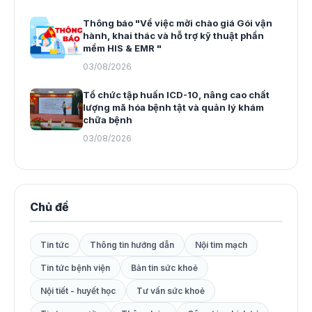
Thông báo "Về việc mời chào giá Gói vận
hành, khai thác và hỗ trợ kỹ thuật phần
mềm HIS & EMR "
03/08/2026
Tổ chức tập huấn ICD-10, nâng cao chất
lượng mã hóa bệnh tật và quản lý khám
chữa bệnh
03/08/2026
Chủ đề
Tin tức
Thông tin hướng dẫn
Nội tim mạch
Tin tức bệnh viện
Bản tin sức khoẻ
Nội tiết - huyết học
Tư vấn sức khoẻ