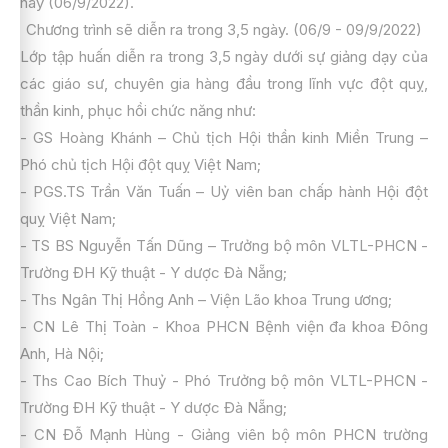
nay (06/9/2022).
Chương trình sẽ diễn ra trong 3,5 ngày. (06/9 - 09/9/2022)
Lớp tập huấn diễn ra trong 3,5 ngày dưới sự giảng dạy của
các giáo sư, chuyên gia hàng đầu trong lĩnh vực đột quỵ,
thần kinh, phục hồi chức năng như:
- GS Hoàng Khánh – Chủ tịch Hội thần kinh Miền Trung –
Phó chủ tịch Hội đột quỵ Việt Nam;
- PGS.TS Trần Văn Tuấn – Uỷ viên ban chấp hành Hội đột
quỵ Việt Nam;
- TS BS Nguyễn Tấn Dũng – Trưởng bộ môn VLTL-PHCN -
Trường ĐH Kỹ thuật - Y dược Đà Nẵng;
- Ths Ngân Thị Hồng Anh – Viện Lão khoa Trung ương;
- CN Lê Thị Toàn - Khoa PHCN Bệnh viện đa khoa Đông
Anh, Hà Nội;
- Ths Cao Bích Thuỷ - Phó Trưởng bộ môn VLTL-PHCN -
Trường ĐH Kỹ thuật - Y dược Đà Nẵng;
- CN Đỗ Mạnh Hùng - Giảng viên bộ môn PHCN trường