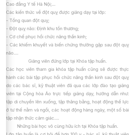
Cao đẳng Y tế Hà Nội;...
Các kiến thức về đột quỵ được giảng dạy tại lớp:
- Tổng quan đột quỵ;
- Đột quỵ não: Định khu tổn thương;
- Cơ chế phục hồi chức năng thần kinh;
- Các khiếm khuyết và biến chứng thường gặp sau đột quỵ
não....
Giảng viên đứng lớp tại Khóa tập huấn.
Các học viên tham gia khóa tập huấn cũng sẽ được thực
hành các bài tập phục hồi chức năng thần kinh sau đột quỵ
do các bác sĩ, kỹ thuật viên đã qua các lớp đào tạo giảng
viên tại Cộng hòa Áo trực tiếp giảng dạy, hướng dẫn như:
tập di chuyển lên xuống, tập thăng bằng, hoạt động thể lực
ở tư thế nằm và ngồi, các hoạt động hàng ngày, một số bài
tập nhận thức cảm giác....
Những bài học vô cùng hữu ích tại Khóa tập huấn.
Lớp tập huấn là cơ hội để hơn 100 y - bác sĩ, kỹ thuật viên