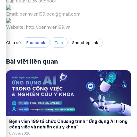
Cấp cứu: 0236 3986881
Email: benhvien199.bca@gmail.com
Website:
http://benhvien199.vn
Chia sẻ:
Facebook
Zalo
Sao chép link
Bài viết liên quan
Bệnh viện 199 tổ chức Chương trình “Ứng dụng AI trong
công việc và nghiên cứu y khoa”
07/08/2026