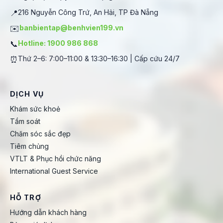
📍
216 Nguyễn Công Trứ, An Hải, TP Đà Nẵng
✉️
banbientap@benhvien199.vn
📞
Hotline: 1900 986 868
⏰
Thứ 2–6: 7:00–11:00 & 13:30–16:30 | Cấp cứu 24/7
DỊCH VỤ
Khám sức khoẻ
Tầm soát
Chăm sóc sắc đẹp
Tiêm chủng
VTLT & Phục hồi chức năng
International Guest Service
HỖ TRỢ
Hướng dẫn khách hàng