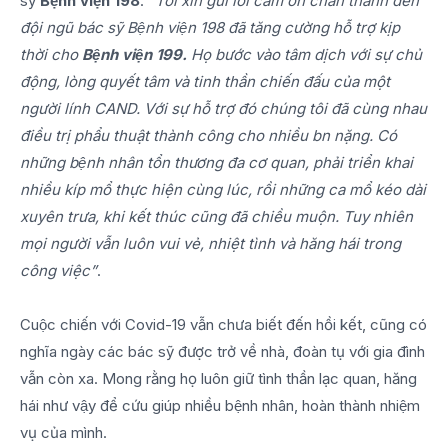
sỹ
Bệnh viện 198
:
“Tôi xin gửi lời cảm ơn chân thành đến
đội ngũ bác sỹ Bệnh viện 198 đã tăng cường hỗ trợ kịp
thời cho
Bệnh viện 199.
Họ bước vào tâm dịch với sự chủ
động, lòng quyết tâm và tinh thần chiến đấu của một
người lính CAND. Với sự hỗ trợ đó chúng tôi đã cùng nhau
điều trị phẩu thuật thành công cho nhiều bn nặng. Có
những bệnh nhân tổn thương đa cơ quan, phải triển khai
nhiều kíp mổ thực hiện cùng lúc, rồi những ca mổ kéo dài
xuyên trưa, khi kết thúc cũng đã chiều muộn. Tuy nhiên
mọi người vẫn luôn vui vẻ, nhiệt tình và hăng hái trong
công việc”
.
Cuộc chiến với Covid-19 vẫn chưa biết đến hồi kết, cũng có
nghĩa ngày các bác sỹ được trở về nhà, đoàn tụ với gia đình
vẫn còn xa. Mong rằng họ luôn giữ tình thần lạc quan, hăng
hái như vậy để cứu giúp nhiều bệnh nhân, hoàn thành nhiệm
vụ của mình.