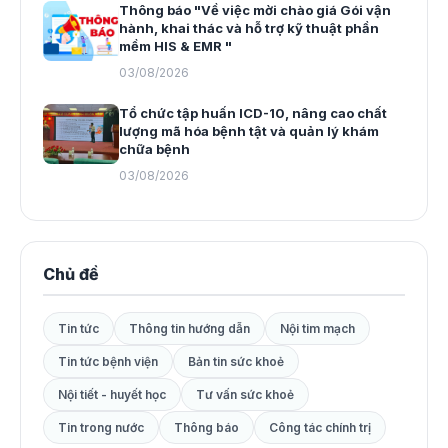
Thông báo "Về việc mời chào giá Gói vận
hành, khai thác và hỗ trợ kỹ thuật phần
mềm HIS & EMR "
03/08/2026
Tổ chức tập huấn ICD-10, nâng cao chất
lượng mã hóa bệnh tật và quản lý khám
chữa bệnh
03/08/2026
Chủ đề
Tin tức
Thông tin hướng dẫn
Nội tim mạch
Tin tức bệnh viện
Bản tin sức khoẻ
Nội tiết - huyết học
Tư vấn sức khoẻ
Tin trong nước
Thông báo
Công tác chính trị