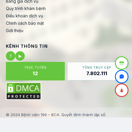
Bảng giá dịch vụ
Quy trình khám bệnh
Điều khoản dịch vụ
Chính sách bảo mật
Giới thiệu
KÊNH THÔNG TIN
f
▶
TRỰC TUYẾN
TỔNG TRUY CẬP
12
7.802.111
© 2024 Bệnh viện 199 – BCA. Quyết định thành lập số:
123/BV199-KHTH
✉️ banbientap@benhvien199.vn