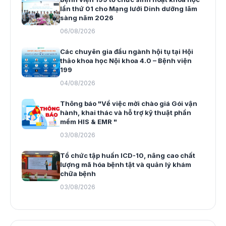
lần thứ 01 cho Mạng lưới Dinh dưỡng lâm
sàng năm 2026
06/08/2026
Các chuyên gia đầu ngành hội tụ tại Hội
thảo khoa học Nội khoa 4.0 – Bệnh viện
199
04/08/2026
Thông báo "Về việc mời chào giá Gói vận
hành, khai thác và hỗ trợ kỹ thuật phần
mềm HIS & EMR "
03/08/2026
Tổ chức tập huấn ICD-10, nâng cao chất
lượng mã hóa bệnh tật và quản lý khám
chữa bệnh
03/08/2026