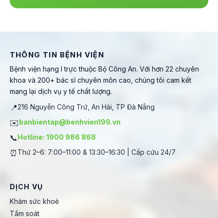
THÔNG TIN BỆNH VIỆN
Bệnh viện hạng I trực thuộc Bộ Công An. Với hơn 22 chuyên
khoa và 200+ bác sĩ chuyên môn cao, chúng tôi cam kết
mang lại dịch vụ y tế chất lượng.
📍
216 Nguyễn Công Trứ, An Hải, TP Đà Nẵng
✉️
banbientap@benhvien199.vn
📞
Hotline: 1900 986 868
⏰
Thứ 2–6: 7:00–11:00 & 13:30–16:30 | Cấp cứu 24/7
DỊCH VỤ
Khám sức khoẻ
Tầm soát