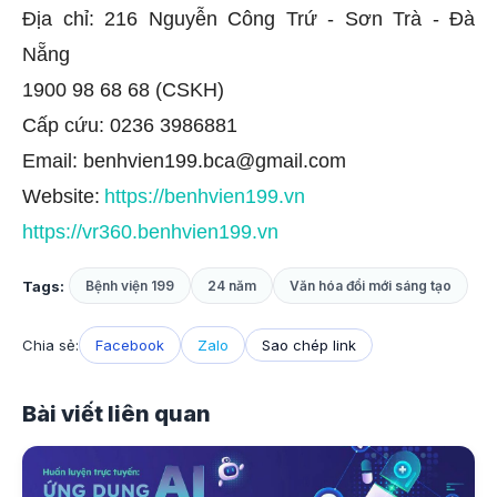
Địa chỉ: 216 Nguyễn Công Trứ - Sơn Trà - Đà
Nẵng
1900 98 68 68 (CSKH)
Cấp cứu: 0236 3986881
Email: benhvien199.bca@gmail.com
Website:
https://benhvien199.vn
https://vr360.benhvien199.vn
Tags:
Bệnh viện 199
24 năm
Văn hóa đổi mới sáng tạo
Chia sẻ:
Facebook
Zalo
Sao chép link
Bài viết liên quan