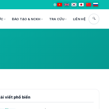
🌐
🔍
ỨC
ĐÀO TẠO & NCKH
TRA CỨU
LIÊN HỆ
ài viết phổ biến