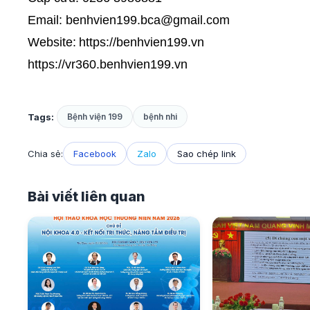
Email: benhvien199.bca@gmail.com
Website:
https://benhvien199.vn
https://vr360.benhvien199.vn
Tags:
Bệnh viện 199
bệnh nhi
Chia sẻ:
Facebook
Zalo
Sao chép link
Bài viết liên quan