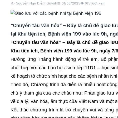
✍️ Nguyễn Ngô Diễm Quỳnh
📅 01/06/2025
👁️
165
lượt xem
“Chuyến tàu văn hóa” – Đây là chủ đề giao lưu
tại Khu tiện ích, Bệnh viện 199 vào lúc 9h, n
“Chuyến tàu văn hóa” – Đây là chủ đề giao lưu,
Khu tiện ích, Bệnh viện 199 vào lúc 9h, ngày 7/6
Hưởng ứng Tháng hành động vì trẻ em, Bộ phận 
phối hợp với các bạn học sinh lớp 11D1 – học s
kế hoạch tổ chức sinh hoạt cho các bệnh nhân Nhi đ
Theo đó, Chương trình đã diễn ra nhiều hoạt động 
chú ý tham gia của các cháu như: Phần giao lưu 
về địa lý, văn hóa, ẩm thực của Việt Nam và một 
Kết thúc chương trình là trò chuyện vui và tặng