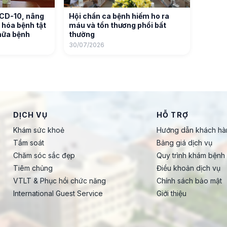
ICD-10, nâng
Hội chẩn ca bệnh hiếm ho ra
 hóa bệnh tật
máu và tổn thương phổi bất
hữa bệnh
thường
30/07/2026
DỊCH VỤ
HỖ TRỢ
Khám sức khoẻ
Hướng dẫn khách hà
Tầm soát
Bảng giá dịch vụ
Chăm sóc sắc đẹp
Quy trình khám bệnh
Tiêm chủng
Điều khoản dịch vụ
VTLT & Phục hồi chức năng
Chính sách bảo mật
International Guest Service
Giới thiệu