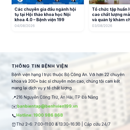
Các chuyên gia đầu ngành hội
Tổ chức tập huấn 
tụ tại Hội thảo khoa học Nội
cao chất lượng mã
khoa 4.0 – Bệnh viện 199
và quản lý khám c
04/08/2026
03/08/2026
THÔNG TIN BỆNH VIỆN
Bệnh viện hạng I trực thuộc Bộ Công An. Với hơn 22 chuyên
khoa và 200+ bác sĩ chuyên môn cao, chúng tôi cam kết
mang lại dịch vụ y tế chất lượng.
📍
216 Nguyễn Công Trứ, An Hải, TP Đà Nẵng
✉️
banbientap@benhvien199.vn
📞
Hotline: 1900 986 868
⏰
Thứ 2–6: 7:00–11:00 & 13:30–16:30 | Cấp cứu 24/7