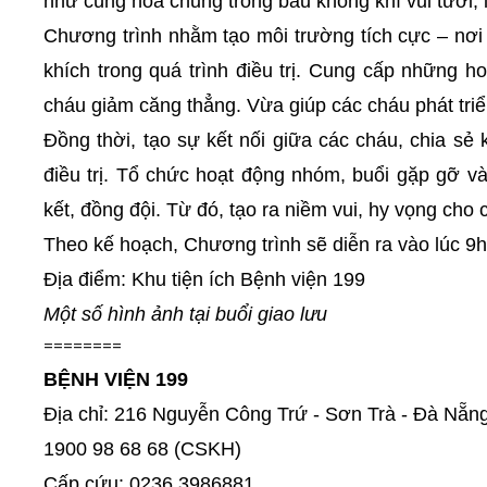
như cùng hòa chung trong bầu không khí vui tươi, 
Chương trình nhằm tạo môi trường tích cực – nơi
khích trong quá trình điều trị. Cung cấp những hoạ
cháu giảm căng thẳng. Vừa giúp các cháu phát triển,
Đồng thời, tạo sự kết nối giữa các cháu, chia sẻ 
điều trị. Tổ chức hoạt động nhóm, buổi gặp gỡ và 
kết, đồng đội. Từ đó, tạo ra niềm vui, hy vọng cho 
Theo kế hoạch, Chương trình sẽ diễn ra vào lúc 9h
Địa điểm: Khu tiện ích Bệnh viện 199
Một số hình ảnh tại buổi giao lưu
========
BỆNH VIỆN 199
Địa chỉ: 216 Nguyễn Công Trứ - Sơn Trà - Đà Nẵn
1900 98 68 68 (CSKH)
Cấp cứu: 0236 3986881