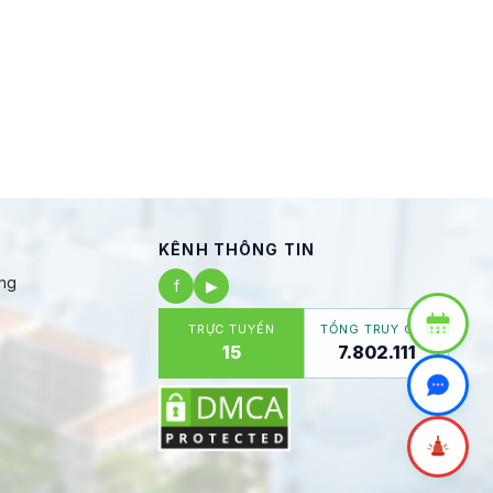
KÊNH THÔNG TIN
ng
f
▶
TRỰC TUYẾN
TỔNG TRUY CẬP
15
7.802.111