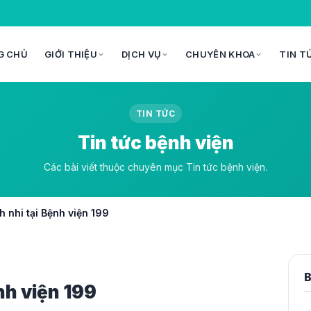
G CHỦ
GIỚI THIỆU
DỊCH VỤ
CHUYÊN KHOA
TIN T
TIN TỨC
Tin tức bệnh viện
Các bài viết thuộc chuyên mục Tin tức bệnh viện.
h nhi tại Bệnh viện 199
B
nh viện 199