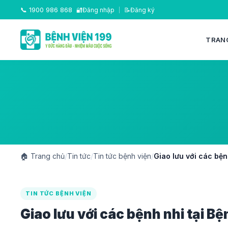
📞
1900 986 868
🔐
Đăng nhập
|
📝
Đăng ký
TRAN
🏠
Trang chủ
/
Tin tức
/
Tin tức bệnh viện
/
Giao lưu với các bện
TIN TỨC BỆNH VIỆN
Giao lưu với các bệnh nhi tại Bệ