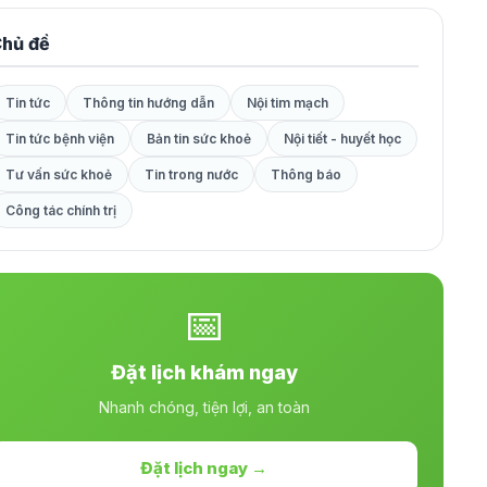
hủ đề
Tin tức
Thông tin hướng dẫn
Nội tim mạch
Tin tức bệnh viện
Bản tin sức khoẻ
Nội tiết - huyết học
Tư vấn sức khoẻ
Tin trong nước
Thông báo
Công tác chính trị
📅
Đặt lịch khám ngay
Nhanh chóng, tiện lợi, an toàn
Đặt lịch ngay →