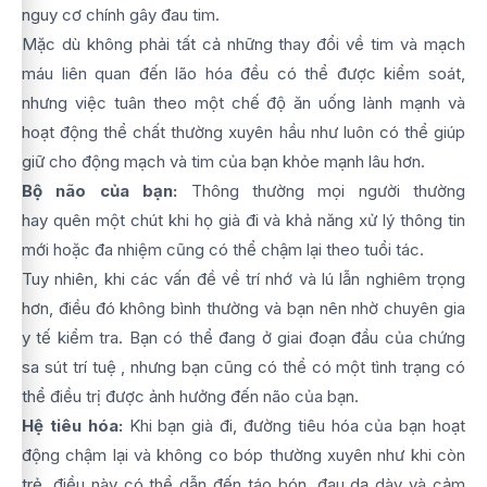
nguy cơ chính gây đau tim.
Mặc dù không phải tất cả những thay đổi về tim và mạch
máu liên quan đến lão hóa đều có thể được kiểm soát,
nhưng việc tuân theo một chế độ ăn uống lành mạnh và
hoạt động thể chất thường xuyên hầu như luôn có thể giúp
giữ cho động mạch và tim của bạn khỏe mạnh lâu hơn.
Bộ não của bạn:
Thông thường mọi người thường
hay quên một chút khi họ già đi và khả năng xử lý thông tin
mới hoặc đa nhiệm cũng có thể chậm lại theo tuổi tác.
Tuy nhiên, khi các vấn đề về trí nhớ và lú lẫn nghiêm trọng
hơn, điều đó không bình thường và bạn nên nhờ chuyên gia
y tế kiểm tra. Bạn có thể đang ở giai đoạn đầu của chứng
sa sút trí tuệ , nhưng bạn cũng có thể có một tình trạng có
thể điều trị được ảnh hưởng đến não của bạn.
Hệ tiêu hóa:
Khi bạn già đi, đường tiêu hóa của bạn hoạt
động chậm lại và không co bóp thường xuyên như khi còn
trẻ, điều này có thể dẫn đến táo bón, đau dạ dày và cảm