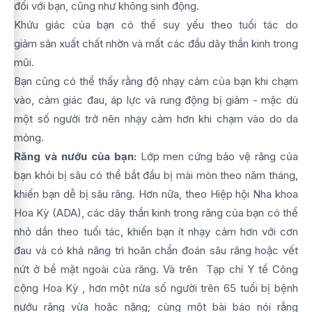
đối với bạn, cũng như không sinh động.
Khứu giác của bạn có thể suy yếu theo tuổi tác do
giảm sản xuất chất nhờn và mất các đầu dây thần kinh trong
mũi.
Bạn cũng có thể thấy rằng độ nhạy cảm của bạn khi chạm
vào, cảm giác đau, áp lực và rung động bị giảm - mặc dù
một số người trở nên nhạy cảm hơn khi chạm vào do da
mỏng.
Răng và nướu của bạn:
Lớp men cứng bảo vệ răng của
bạn khỏi bị sâu có thể bắt đầu bị mài mòn theo năm tháng,
khiến bạn dễ bị sâu răng. Hơn nữa, theo Hiệp hội Nha khoa
Hoa Kỳ (ADA), các dây thần kinh trong răng của bạn có thể
nhỏ dần theo tuổi tác, khiến bạn ít nhạy cảm hơn với cơn
đau và có khả năng trì hoãn chẩn đoán sâu răng hoặc vết
nứt ở bề mặt ngoài của răng. Và trên Tạp chí Y tế Công
cộng Hoa Kỳ , hơn một nửa số người trên 65 tuổi bị bệnh
nướu răng vừa hoặc nặng; cùng một bài báo nói rằng