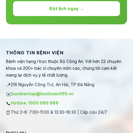
Đặt lịch ngay →
THÔNG TIN BỆNH VIỆN
Bệnh viện hạng I trực thuộc Bộ Công An. Với hơn 22 chuyên
khoa và 200+ bác sĩ chuyên môn cao, chúng tôi cam kết
mang lại dịch vụ y tế chất lượng.
📍
216 Nguyễn Công Trứ, An Hải, TP Đà Nẵng
✉️
banbientap@benhvien199.vn
📞
Hotline: 1900 986 868
⏰
Thứ 2–6: 7:00–11:00 & 13:30–16:30 | Cấp cứu 24/7