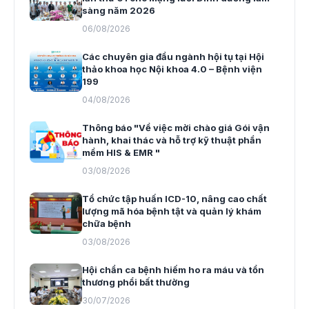
sàng năm 2026
06/08/2026
Các chuyên gia đầu ngành hội tụ tại Hội
thảo khoa học Nội khoa 4.0 – Bệnh viện
199
04/08/2026
Thông báo "Về việc mời chào giá Gói vận
hành, khai thác và hỗ trợ kỹ thuật phần
mềm HIS & EMR "
03/08/2026
Tổ chức tập huấn ICD-10, nâng cao chất
lượng mã hóa bệnh tật và quản lý khám
chữa bệnh
03/08/2026
Hội chẩn ca bệnh hiếm ho ra máu và tổn
thương phổi bất thường
30/07/2026