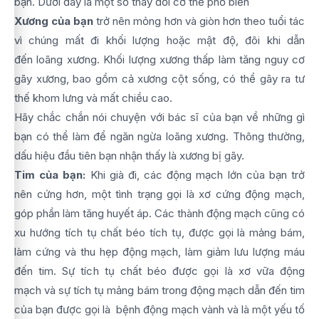
bạn. Dưới đây là một số thay đổi cơ thể phổ biến
Xương của bạn
trở nên mỏng hơn và giòn hơn theo tuổi tác
vì chúng mất đi khối lượng hoặc mật độ, đôi khi dẫn
đến loãng xương. Khối lượng xương thấp làm tăng nguy cơ
gãy xương, bao gồm cả xương cột sống, có thể gây ra tư
thế khom lưng và mất chiều cao.
Hãy chắc chắn nói chuyện với bác sĩ của bạn về những gì
bạn có thể làm để ngăn ngừa loãng xương. Thông thường,
dấu hiệu đầu tiên bạn nhận thấy là xương bị gãy.
Tim của bạn:
Khi già đi, các động mạch lớn của bạn trở
nên cứng hơn, một tình trạng gọi là xơ cứng động mạch,
góp phần làm tăng huyết áp. Các thành động mạch cũng có
xu hướng tích tụ chất béo tích tụ, được gọi là mảng bám,
làm cứng và thu hẹp động mạch, làm giảm lưu lượng máu
đến tim. Sự tích tụ chất béo được gọi là xơ vữa động
mạch và sự tích tụ mảng bám trong động mạch dẫn đến tim
của bạn được gọi là bệnh động mạch vành và là một yếu tố