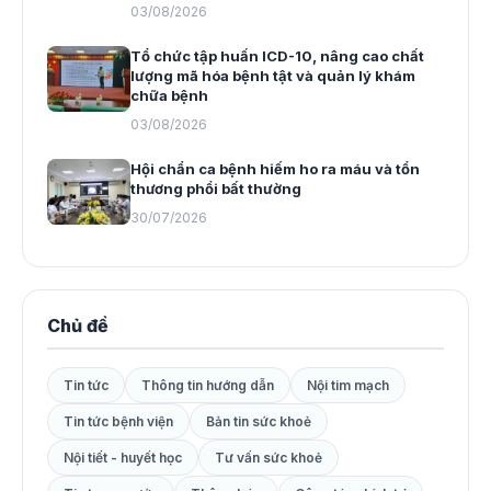
03/08/2026
Tổ chức tập huấn ICD-10, nâng cao chất
lượng mã hóa bệnh tật và quản lý khám
chữa bệnh
03/08/2026
Hội chẩn ca bệnh hiếm ho ra máu và tổn
thương phổi bất thường
30/07/2026
Chủ đề
Tin tức
Thông tin hướng dẫn
Nội tim mạch
Tin tức bệnh viện
Bản tin sức khoẻ
Nội tiết - huyết học
Tư vấn sức khoẻ