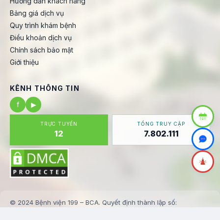
Hướng dẫn khách hàng
Bảng giá dịch vụ
Quy trình khám bệnh
Điều khoản dịch vụ
Chính sách bảo mật
Giới thiệu
KÊNH THÔNG TIN
f
▶
TRỰC TUYẾN
TỔNG TRUY CẬP
12
7.802.111
© 2024 Bệnh viện 199 – BCA. Quyết định thành lập số:
123/BV199-KHTH