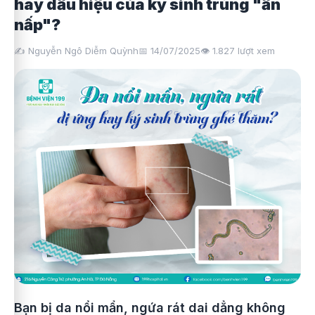
hay dấu hiệu của ký sinh trùng "ẩn
nấp"?
✍️ Nguyễn Ngô Diễm Quỳnh
📅 14/07/2025
👁️
1.827
lượt xem
Bạn bị da nổi mẩn, ngứa rát dai dẳng không