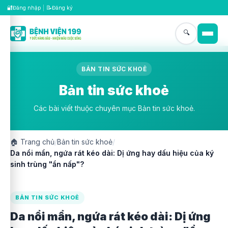
🔐
📝
Đăng nhập
|
Đăng ký
🔍
BẢN TIN SỨC KHOẺ
Bản tin sức khoẻ
Các bài viết thuộc chuyên mục Bản tin sức khoẻ.
🏠
Trang chủ
/
Bản tin sức khoẻ
/
Da nổi mẩn, ngứa rát kéo dài: Dị ứng hay dấu hiệu của ký
sinh trùng "ẩn nấp"?
BẢN TIN SỨC KHOẺ
Da nổi mẩn, ngứa rát kéo dài: Dị ứng