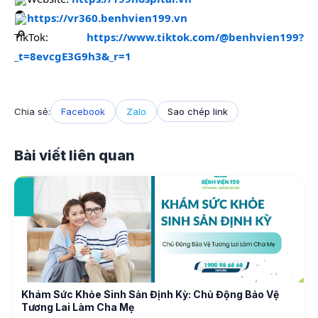
https://vr360.benhvien199.vn
TikTok:
https://www.tiktok.com/@benhvien199?
_t=8evcgE3G9h3&_r=1
Chia sẻ:
Facebook
Zalo
Sao chép link
Bài viết liên quan
Khám Sức Khỏe Sinh Sản Định Kỳ: Chủ Động Bảo Vệ
Tương Lai Làm Cha Mẹ