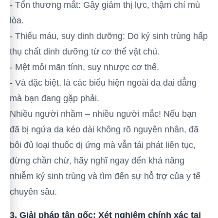
- Tổn thương mắt: Gây giảm thị lực, thậm chí mù
lòa.
- Thiếu máu, suy dinh dưỡng: Do ký sinh trùng hấp
thụ chất dinh dưỡng từ cơ thể vật chủ.
- Mệt mỏi mãn tính, suy nhược cơ thể.
- Và đặc biệt, là các biểu hiện ngoài da dai dẳng
mà bạn đang gặp phải.
Nhiều người nhầm – nhiều người mắc! Nếu bạn
đã bị ngứa da kéo dài không rõ nguyên nhân, đã
bôi đủ loại thuốc dị ứng mà vẫn tái phát liên tục,
đừng chần chừ, hãy nghĩ ngay đến khả năng
nhiễm ký sinh trùng và tìm đến sự hỗ trợ của y tế
chuyên sâu.
3. Giải pháp tận gốc: Xét nghiệm chính xác tại