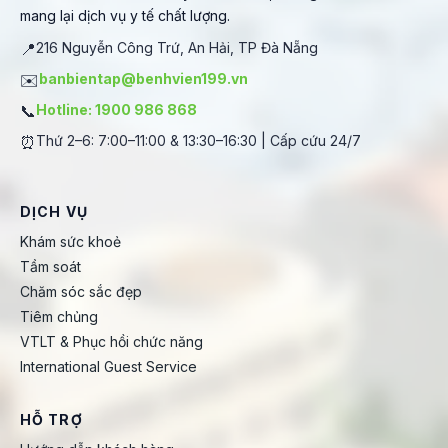
mang lại dịch vụ y tế chất lượng.
📍
216 Nguyễn Công Trứ, An Hải, TP Đà Nẵng
✉️
banbientap@benhvien199.vn
📞
Hotline: 1900 986 868
⏰
Thứ 2–6: 7:00–11:00 & 13:30–16:30 | Cấp cứu 24/7
DỊCH VỤ
Khám sức khoẻ
Tầm soát
Chăm sóc sắc đẹp
Tiêm chủng
VTLT & Phục hồi chức năng
International Guest Service
HỖ TRỢ