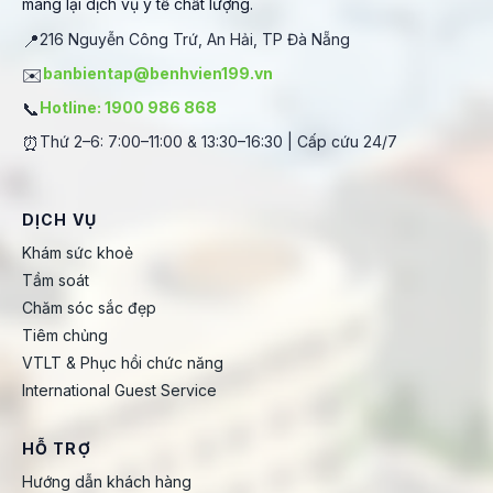
mang lại dịch vụ y tế chất lượng.
📍
216 Nguyễn Công Trứ, An Hải, TP Đà Nẵng
✉️
banbientap@benhvien199.vn
📞
Hotline: 1900 986 868
⏰
Thứ 2–6: 7:00–11:00 & 13:30–16:30 | Cấp cứu 24/7
DỊCH VỤ
Khám sức khoẻ
Tầm soát
Chăm sóc sắc đẹp
Tiêm chủng
VTLT & Phục hồi chức năng
International Guest Service
HỖ TRỢ
Hướng dẫn khách hàng