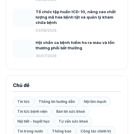
Tổ chức tập huấn ICD-10, nâng cao chất
lượng mã hóa bệnh tật và quản lý khám
chữa bệnh
03/08/2026
Hội chẩn ca bệnh hiếm ho ra máu và tổn
thương phổi bất thường
30/07/2026
Chủ đề
Tin tức
Thông tin hướng dẫn
Nội tim mạch
Tin tức bệnh viện
Bản tin sức khoẻ
Nội tiết - huyết học
Tư vấn sức khoẻ
Tin trong nước
Thông báo
Công tác chính trị