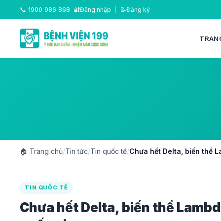
📞
1900 986 868
🔐
Đăng nhập
|
📝
Đăng ký
TRAN
🏠
Trang chủ
/
Tin tức
/
Tin quốc tế
/
Chưa hết Delta, biến thể 
TIN QUỐC TẾ
Chưa hết Delta, biến thể Lambd