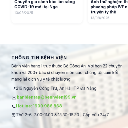
Chuyên gia cảnh báo làn sóng
Anh thử nghiệm t
COVID-19 mới tại Nga
phương pháp IVF n
truyền ty thể
13/08/2025
13/08/2025
THÔNG TIN BỆNH VIỆN
Bệnh viện hạng I trực thuộc Bộ Công An. Với hơn 22 chuyên
khoa và 200+ bác sĩ chuyên môn cao, chúng tôi cam kết
mang lại dịch vụ y tế chất lượng.
📍
216 Nguyễn Công Trứ, An Hải, TP Đà Nẵng
✉️
banbientap@benhvien199.vn
📞
Hotline: 1900 986 868
⏰
Thứ 2–6: 7:00–11:00 & 13:30–16:30 | Cấp cứu 24/7