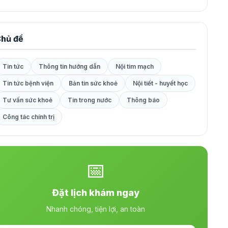
hủ đề
Tin tức
Thông tin hướng dẫn
Nội tim mạch
Tin tức bệnh viện
Bản tin sức khoẻ
Nội tiết - huyết học
Tư vấn sức khoẻ
Tin trong nước
Thông báo
Công tác chính trị
📅
Đặt lịch khám ngay
Nhanh chóng, tiện lợi, an toàn