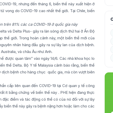
 COVID-19, nhưng đến tháng 6, biến thể này xuất hiện ở
tử vong do COVID-19 cao nhất thế giới. Tại Chile, biến
C
ện trên 81% các ca COVID-19 ở quốc gia này
elta và Delta Plus- gây ra làn sóng dịch thứ hai ở Ấn Độ
ắp thế giới. Trong hoàn cảnh này, một biến thể mới của
guyên nhân hàng đầu gây ra sự lây lan của dịch bệnh.
Australia, và châu Âu như Anh.
thể được quan tâm” vào ngày 14/6. Các nhà khoa học lo
n thể Delta. Bộ Y tế Malaysia cảnh báo rằng, biến thể
 dịch bệnh cho hàng chục quốc gia, mà còn vượt biên
 khẩn cấp liên quan đến COVID-19 tại Cơ quan y tế công
 rất ít bằng chứng về biến thể này . PHE hiện đang thực
h đặc điểm và tác động có thể có của nó đối với sự lây
y biến thể này gây ra bệnh nặng hơn hoặc làm cho các