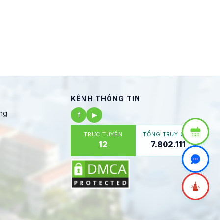
KÊNH THÔNG TIN
ng
f
▶
TRỰC TUYẾN
TỔNG TRUY CẬP
12
7.802.111