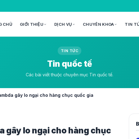
G CHỦ
GIỚI THIỆU
DỊCH VỤ
CHUYÊN KHOA
TIN T
TIN TỨC
Tin quốc tế
Các bài viết thuộc chuyên mục Tin quốc tế.
Lambda gây lo ngại cho hàng chục quốc gia
B
a gây lo ngại cho hàng chục