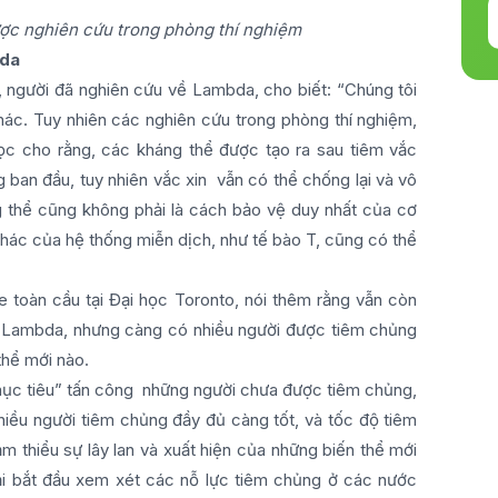
ợc nghiên cứu trong phòng thí nghiệm
bda
e, người đã nghiên cứu về Lambda, cho biết: “Chúng tôi
hác. Tuy nhiên các nghiên cứu trong phòng thí nghiệm,
 cho rằng, các kháng thể được tạo ra sau tiêm vắc
g ban đầu, tuy nhiên vắc xin vẫn có thể chống lại và vô
 thể cũng không phải là cách bảo vệ duy nhất của cơ
 khác của hệ thống miễn dịch, như tế bào T, cũng có thể
toàn cầu tại Đại học Toronto, nói thêm rằng vẫn còn
 Lambda, nhưng càng có nhiều người được tiêm chủng
thể mới nào.
mục tiêu” tấn công những người chưa được tiêm chủng,
ều người tiêm chủng đầy đủ càng tốt, và tốc độ tiêm
 thiểu sự lây lan và xuất hiện của những biến thể mới
i bắt đầu xem xét các nỗ lực tiêm chủng ở các nước