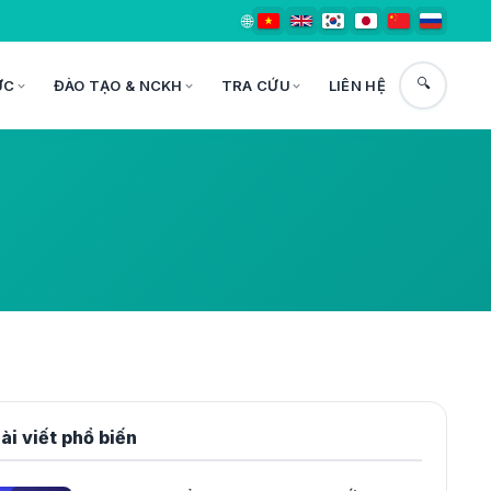
🌐
🔍
ỨC
ĐÀO TẠO & NCKH
TRA CỨU
LIÊN HỆ
ài viết phổ biến