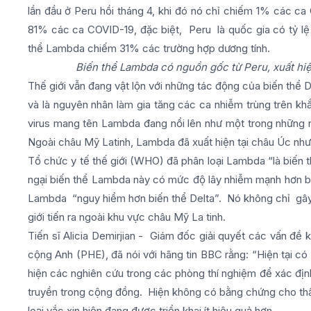
lần đầu ở Peru hồi tháng 4, khi đó nó chỉ chiếm 1% các ca
81% các ca COVID-19, đặc biệt, Peru là quốc gia có tỷ lệ 
thể Lambda chiếm 31% các trường hợp dương tính.
Biến thể Lambda có nguồn gốc từ Peru, xuất hi
Thế giới vẫn đang vật lộn với những tác động của biến thể D
và là nguyên nhân làm gia tăng các ca nhiễm trùng trên kh
virus mang tên Lambda đang nổi lên như một trong những n
Ngoài châu Mỹ Latinh, Lambda đã xuất hiện tại châu Úc như 
Tổ chức y tế thế giới (WHO) đã phân loại Lambda “là biến 
ngại biến thể Lambda này có mức độ lây nhiễm mạnh hơn biế
Lambda “nguy hiểm hơn biến thể Delta”. Nó không chỉ gây
giới tiến ra ngoài khu vực châu Mỹ La tinh.
Tiến sĩ Alicia Demirjian - Giám đốc giải quyết các vấn đề
cộng Anh (PHE), đã nói với hãng tin BBC rằng: “Hiện tại có
hiện các nghiên cứu trong các phòng thí nghiệm để xác địn
truyền trong cộng đồng. Hiện không có bằng chứng cho thấ
loại vắc xin hiện đang được triển khai ít hiệu quả hơn.