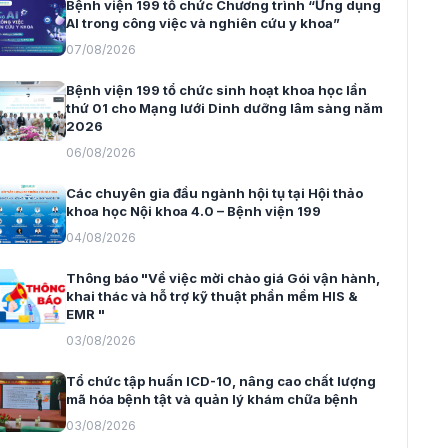
Bệnh viện 199 tổ chức Chương trình “Ứng dụng
AI trong công việc và nghiên cứu y khoa”
07/08/2026
Bệnh viện 199 tổ chức sinh hoạt khoa học lần
thứ 01 cho Mạng lưới Dinh dưỡng lâm sàng năm
2026
06/08/2026
Các chuyên gia đầu ngành hội tụ tại Hội thảo
khoa học Nội khoa 4.0 – Bệnh viện 199
04/08/2026
Thông báo "Về việc mời chào giá Gói vận hành,
khai thác và hỗ trợ kỹ thuật phần mềm HIS &
EMR "
03/08/2026
Tổ chức tập huấn ICD-10, nâng cao chất lượng
mã hóa bệnh tật và quản lý khám chữa bệnh
03/08/2026