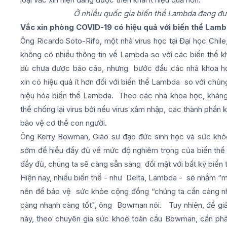
Ở nhiều quốc gia biến thể Lambda đang đư
Vắc xin phòng COVID-19 có hiệu quả với biến thể Lam
Ông Ricardo Soto-Rifo, một nhà virus học tại Đại học Chil
không có nhiều thông tin về Lambda so với các biến thể k
dù chưa được báo cáo, nhưng bước đầu các nhà khoa học
xin có hiệu quả ít hơn đối với biến thể Lambda so với chủn
hiệu hóa biến thể Lambda. Theo các nhà khoa học, kháng
thể chống lại virus bởi nếu virus xâm nhập, các thành phần
bảo vệ cơ thể con người.
Ông Kerry Bowman, Giáo sư đạo đức sinh học và sức khỏe 
sớm để hiểu đầy đủ về mức độ nghiêm trọng của biến thể
đầy đủ, chúng ta sẽ càng sẵn sàng đối mặt với bất kỳ biến 
Hiện nay, nhiều biến thể - như Delta, Lambda - sẽ nhắm “
nên để bảo vệ sức khỏe cộng đồng “chúng ta cần càng nhi
càng nhanh càng tốt", ông Bowman nói. Tuy nhiên, để giảm
này, theo chuyên gia sức khoẻ toàn cầu Bowman, cần phả