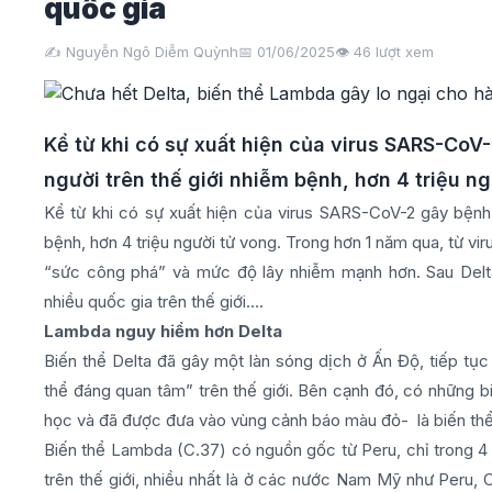
quốc gia
✍️ Nguyễn Ngô Diễm Quỳnh
📅 01/06/2025
👁️
46
lượt xem
Kể từ khi có sự xuất hiện của virus SARS-CoV
người trên thế giới nhiễm bệnh, hơn 4 triệu ng
Kể từ khi có sự xuất hiện của virus SARS-CoV-2 gây bệnh 
bệnh, hơn 4 triệu người tử vong. Trong hơn 1 năm qua, từ vir
“sức công phá” và mức độ lây nhiễm mạnh hơn. Sau Delt
nhiều quốc gia trên thế giới….
Lambda nguy hiểm hơn Delta
Biến thể Delta đã gây một làn sóng dịch ở Ấn Độ, tiếp tục 
thể đáng quan tâm” trên thế giới. Bên cạnh đó, có những b
học và đã được đưa vào vùng cảnh báo màu đỏ- là biến th
Biến thể Lambda (C.37) có nguồn gốc từ Peru, chỉ trong 4 
trên thế giới, nhiều nhất là ở các nước Nam Mỹ như Peru, 