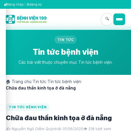
🔐
📝
Đăng nhập
|
Đăng ký
🔍
TIN TỨC
Tin tức bệnh viện
Các bài viết thuộc chuyên mục Tin tức bệnh viện.
🏠
Trang chủ
/
Tin tức
/
Tin tức bệnh viện
/
Chữa đau thần kinh tọa ở đà nẵng
TIN TỨC BỆNH VIỆN
Chữa đau thần kinh tọa ở đà nẵng
✍️ Nguyễn Ngô Diễm Quỳnh
📅 01/06/2025
👁️
218
lượt xem