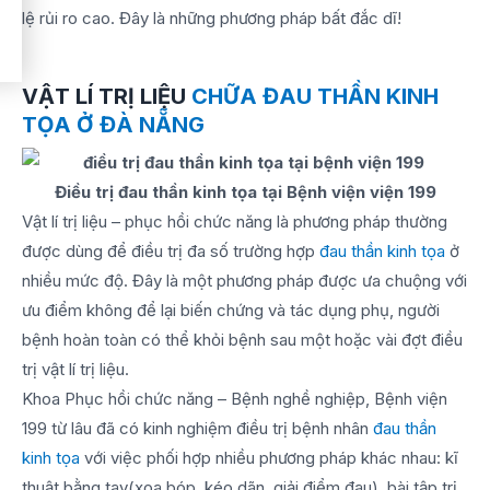
lệ rủi ro cao. Đây là những phương pháp bất đắc dĩ!
VẬT LÍ TRỊ LIỆU
CHỮA ĐAU THẦN KINH
TỌA Ở ĐÀ NẴNG
Điều trị đau thần kinh tọa tại Bệnh viện viện 199
Vật lí trị liệu – phục hồi chức năng là phương pháp thường
được dùng để điều trị đa số trường hợp
đau thần kinh tọa
ở
nhiều mức độ. Đây là một phương pháp được ưa chuộng với
ưu điểm không để lại biến chứng và tác dụng phụ, người
bệnh hoàn toàn có thể khỏi bệnh sau một hoặc vài đợt điều
trị vật lí trị liệu.
Khoa Phục hồi chức năng – Bệnh nghề nghiệp, Bệnh viện
199 từ lâu đã có kinh nghiệm điều trị bệnh nhân
đau thần
kinh tọa
với việc phối hợp nhiều phương pháp khác nhau: kĩ
thuật bằng tay(xoa bóp, kéo dãn, giải điểm đau), bài tập trị