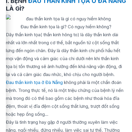
I. BỆNH
ĐAU THẦN KINH TỌA Ở ĐÀ NẴNG
LÀ GÌ?
Đau thần kinh tọa là gì? Có nguy hiểm không?
Dây thần kinh tọa( thần kinh hông to) là dây thần kinh dài
nhất và lớn nhất trong cơ thể, bắt nguồn từ cột sống thắt
lưng đến ngón chân. Đây là dây thần kinh chi phối hầu hết
mọi vận động và cảm giác của chi dưới nên khi thần kinh
tọa bị tổn thương sẽ ảnh hưởng đến khả năng vận động, đi
lại và cả cảm giác đau nhức, khó chịu cho người bệnh.
Đau thần kinh tọa ở Đà Nẵng
không phải là một chẩn đoán
bệnh. Trong thực tế, nó là một triệu chứng của bệnh lý nền
mà trong đó có thể bao gồm các bệnh như thoái hóa đĩa
đệm, thoát vị đĩa đệm cột sống thắt lưng, trượt đốt sống
hoặc hẹp ống sống…
Đây là tình trạng hay gặp ở người thường xuyên làm việc
nặng, ngồi nhiều, đứng nhiều, làm việc sai tư thế. Thường