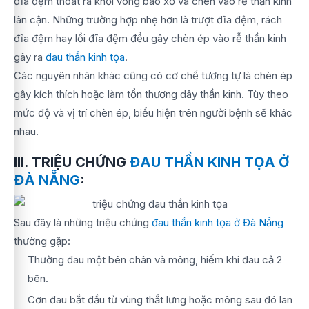
đĩa đệm thoát ra khỏi vòng bao xơ và chèn vào rễ thần kinh
lân cận. Những trường hợp nhẹ hơn là trượt đĩa đệm, rách
đĩa đệm hay lồi đĩa đệm đều gây chèn ép vào rễ thần kinh
gây ra
đau thần kinh tọa
.
Các nguyên nhân khác cũng có cơ chế tương tự là chèn ép
gây kích thích hoặc làm tổn thương dây thần kinh. Tùy theo
mức độ và vị trí chèn ép, biểu hiện trên người bệnh sẽ khác
nhau.
III. TRIỆU CHỨNG
ĐAU THẦN KINH TỌA Ở
ĐÀ NẴNG
:
Sau đây là những triệu chứng
đau thần kinh tọa ở Đà Nẵng
thường gặp:
Thường đau một bên chân và mông, hiếm khi đau cả 2
bên.
Cơn đau bắt đầu từ vùng thắt lưng hoặc mông sau đó lan