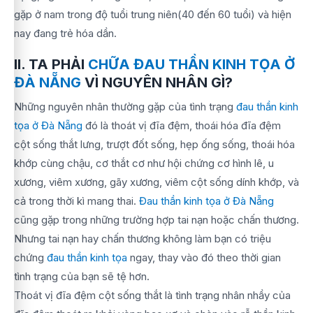
gặp ở nam trong độ tuổi trung niên(40 đến 60 tuổi) và hiện
nay đang trẻ hóa dần.
II. TA PHẢI
CHỮA ĐAU THẦN KINH TỌA Ở
ĐÀ NẴNG
VÌ NGUYÊN NHÂN GÌ?
Những nguyên nhân thường gặp của tình trạng
đau thần kinh
tọa ở Đà Nẵng
đó là thoát vị đĩa đệm, thoái hóa đĩa đệm
cột sống thắt lưng, trượt đốt sống, hẹp ống sống, thoái hóa
khớp cùng chậu, cơ thắt cơ như hội chứng cơ hình lê, u
xương, viêm xương, gãy xương, viêm cột sống dính khớp, và
cả trong thời kì mang thai.
Đau thần kinh tọa ở Đà Nẵng
cũng gặp trong những trường hợp tai nạn hoặc chấn thương.
Nhưng tai nạn hay chấn thương không làm bạn có triệu
chứng
đau thần kinh tọa
ngay, thay vào đó theo thời gian
tình trạng của bạn sẽ tệ hơn.
Thoát vị đĩa đệm cột sống thắt là tình trạng nhân nhầy của