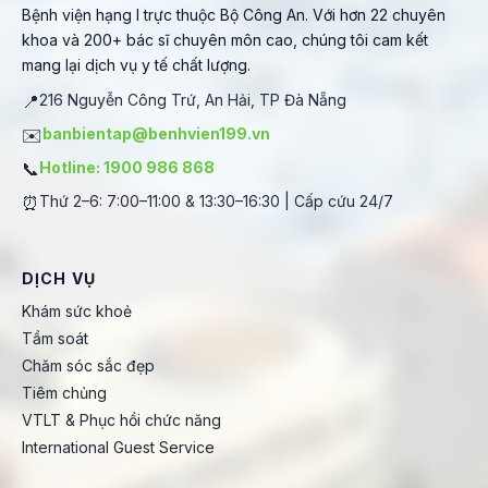
Bệnh viện hạng I trực thuộc Bộ Công An. Với hơn 22 chuyên
khoa và 200+ bác sĩ chuyên môn cao, chúng tôi cam kết
mang lại dịch vụ y tế chất lượng.
📍
216 Nguyễn Công Trứ, An Hải, TP Đà Nẵng
✉️
banbientap@benhvien199.vn
📞
Hotline: 1900 986 868
⏰
Thứ 2–6: 7:00–11:00 & 13:30–16:30 | Cấp cứu 24/7
DỊCH VỤ
Khám sức khoẻ
Tầm soát
Chăm sóc sắc đẹp
Tiêm chủng
VTLT & Phục hồi chức năng
International Guest Service