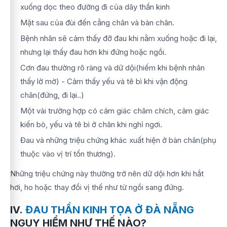
xuống dọc theo đường đi của dây thần kinh
Mặt sau của đùi đến cẳng chân và bàn chân.
Bệnh nhân sẽ cảm thấy đỡ đau khi nằm xuống hoặc đi lại,
nhưng lại thấy đau hơn khi đứng hoặc ngồi.
Cơn đau thường rõ ràng và dữ dội(hiếm khi bệnh nhân
thấy lờ mờ) - Cảm thấy yếu và tê bì khi vận động
chân(đứng, đi lại..)
Một vài trường hợp có cảm giác châm chích, cảm giác
kiến bò, yếu và tê bì ở chân khi nghỉ ngơi.
Đau và những triệu chứng khác xuất hiện ở bàn chân(phụ
thuộc vào vị trí tổn thương).
Những triệu chứng này thường trở nên dữ dội hơn khi hắt
hơi, ho hoặc thay đổi vị thế như từ ngồi sang đứng.
IV.
ĐAU THẦN KINH TỌA Ở ĐÀ NẴNG
NGUY HIỂM NHƯ THẾ NÀO?