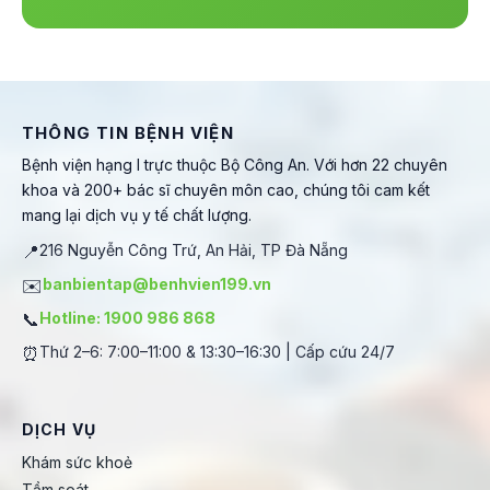
THÔNG TIN BỆNH VIỆN
Bệnh viện hạng I trực thuộc Bộ Công An. Với hơn 22 chuyên
khoa và 200+ bác sĩ chuyên môn cao, chúng tôi cam kết
mang lại dịch vụ y tế chất lượng.
📍
216 Nguyễn Công Trứ, An Hải, TP Đà Nẵng
✉️
banbientap@benhvien199.vn
📞
Hotline: 1900 986 868
⏰
Thứ 2–6: 7:00–11:00 & 13:30–16:30 | Cấp cứu 24/7
DỊCH VỤ
Khám sức khoẻ
Tầm soát