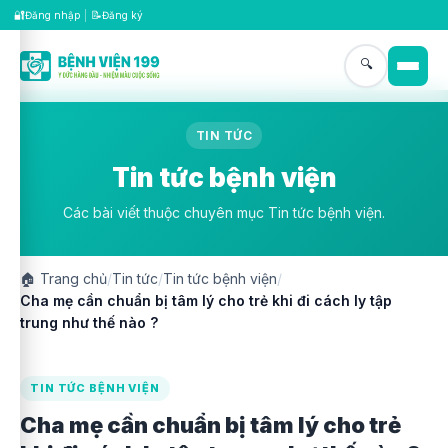
🔐
📝
Đăng nhập
|
Đăng ký
🔍
TIN TỨC
Tin tức bệnh viện
Các bài viết thuộc chuyên mục Tin tức bệnh viện.
🏠
Trang chủ
/
Tin tức
/
Tin tức bệnh viện
/
Cha mẹ cần chuẩn bị tâm lý cho trẻ khi đi cách ly tập
trung như thế nào ?
TIN TỨC BỆNH VIỆN
Cha mẹ cần chuẩn bị tâm lý cho trẻ