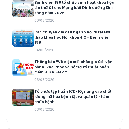
Bệnh viện 199 tổ chức sinh hoạt khoa học
lần thứ 01 cho Mạng lưới Dinh dưỡng lâm
sàng năm 2026
06/08/2026
Các chuyên gia đầu ngành hội tụ tại Hội
thảo khoa học Nội khoa 4.0 – Bệnh viện
199
04/08/2026
Thông báo "Về việc mời chào giá Gói vận
hành, khai thác và hỗ trợ kỹ thuật phần
mềm HIS & EMR "
03/08/2026
Tổ chức tập huấn ICD-10, nâng cao chất
lượng mã hóa bệnh tật và quản lý khám
chữa bệnh
03/08/2026