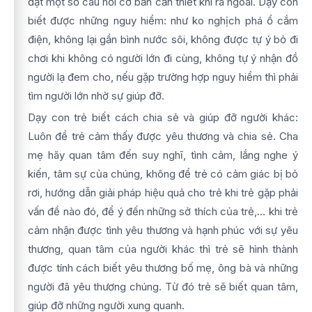
đặt một số câu hỏi cơ bản cần thiết khi ra ngoài. Dạy con
biết được những nguy hiểm: như ko nghịch phá ổ cắm
điện, không lại gần bình nước sôi, không được tự ý bỏ đi
chơi khi không có người lớn đi cùng, không tự ý nhận đồ
người lạ đem cho, nếu gặp trường hợp nguy hiểm thì phải
tìm người lớn nhờ sự giúp đỡ.
Dạy con trẻ biết cách chia sẻ và giúp đỡ người khác:
Luôn để trẻ cảm thấy được yêu thương và chia sẻ. Cha
mẹ hãy quan tâm đến suy nghĩ, tình cảm, lắng nghe ý
kiến, tâm sự của chúng, không để trẻ có cảm giác bị bỏ
rơi, hướng dẫn giải pháp hiệu quả cho trẻ khi trẻ gặp phải
vấn đề nào đó, để ý đến những sở thích của trẻ,… khi trẻ
cảm nhận được tình yêu thương và hạnh phúc với sự yêu
thương, quan tâm của người khác thì trẻ sẽ hình thành
được tính cách biết yêu thương bố mẹ, ông bà và những
người đã yêu thương chúng. Từ đó trẻ sẽ biết quan tâm,
giúp đỡ những người xung quanh.