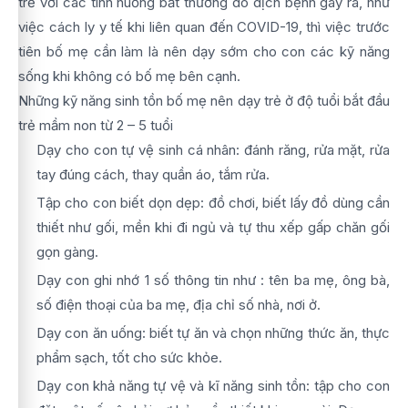
trẻ với các tình huống bất thường do dịch bệnh gây ra, như
việc cách ly y tế khi liên quan đến COVID-19, thì việc trước
tiên bố mẹ cần làm là nên dạy sớm cho con các kỹ năng
sống khi không có bố mẹ bên cạnh.
Những kỹ năng sinh tồn bố mẹ nên dạy trẻ ở độ tuổi bắt đầu
trẻ mầm non từ 2 – 5 tuổi
Dạy cho con tự vệ sinh cá nhân: đánh răng, rửa mặt, rửa
tay đúng cách, thay quần áo, tắm rửa.
Tập cho con biết dọn dẹp: đồ chơi, biết lấy đồ dùng cần
thiết như gối, mền khi đi ngủ và tự thu xếp gấp chăn gối
gọn gàng.
Dạy con ghi nhớ 1 số thông tin như : tên ba mẹ, ông bà,
số điện thoại của ba mẹ, địa chỉ số nhà, nơi ở.
Dạy con ăn uống: biết tự ăn và chọn những thức ăn, thực
phẩm sạch, tốt cho sức khỏe.
Dạy con khả năng tự vệ và kĩ năng sinh tồn: tập cho con