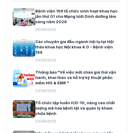
Bệnh viện 199 tổ chức sinh hoạt khoa học
lần thứ 01 cho Mạng lưới Dinh dưỡng lâm
sàng năm 2026
06/08/2026
Các chuyên gia đầu ngành hội tụ tại Hội
thảo khoa học Nội khoa 4.0 – Bệnh viện
199
04/08/2026
Thông báo "Về việc mời chào giá Gói vận
hành, khai thác và hỗ trợ kỹ thuật phần
mềm HIS & EMR "
03/08/2026
Tổ chức tập huấn ICD-10, nâng cao chất
lượng mã hóa bệnh tật và quản lý khám
chữa bệnh
03/08/2026