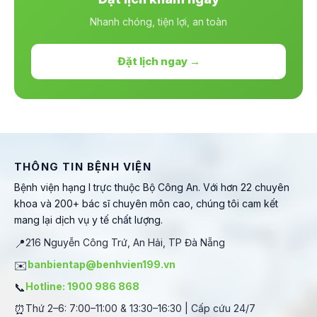
Nhanh chóng, tiện lợi, an toàn
Đặt lịch ngay →
THÔNG TIN BỆNH VIỆN
Bệnh viện hạng I trực thuộc Bộ Công An. Với hơn 22 chuyên
khoa và 200+ bác sĩ chuyên môn cao, chúng tôi cam kết
mang lại dịch vụ y tế chất lượng.
📍
216 Nguyễn Công Trứ, An Hải, TP Đà Nẵng
✉️
banbientap@benhvien199.vn
📞
Hotline: 1900 986 868
⏰
Thứ 2–6: 7:00–11:00 & 13:30–16:30 | Cấp cứu 24/7