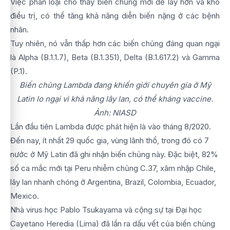
Việc phân loại cho thấy biến chủng mới dễ lây hơn và khó
điều trị, có thể tăng khả năng diễn biến nặng ở các bệnh
nhân.
Tuy nhiên, nó vẫn thấp hơn các biến chủng đáng quan ngại
là Alpha (B.1.1.7), Beta (B.1.351), Delta (B.1.617.2) và Gamma
(P.1).
Biến chủng Lambda đang khiến giới chuyên gia ở Mỹ
Latin lo ngại vì khả năng lây lan, có thể kháng vaccine.
Ảnh: NIASD
Lần đầu tiên Lambda được phát hiện là vào tháng 8/2020.
Đến nay, ít nhất 29 quốc gia, vùng lãnh thổ, trong đó có 7
nước ở Mỹ Latin đã ghi nhận biến chủng này. Đặc biệt, 82%
số ca mắc mới tại Peru nhiễm chủng C.37, xâm nhập Chile,
lây lan nhanh chóng ở Argentina, Brazil, Colombia, Ecuador,
Mexico.
Nhà virus học Pablo Tsukayama và cộng sự tại Đại học
Cayetano Heredia (Lima) đã lần ra dấu vết của biến chủng