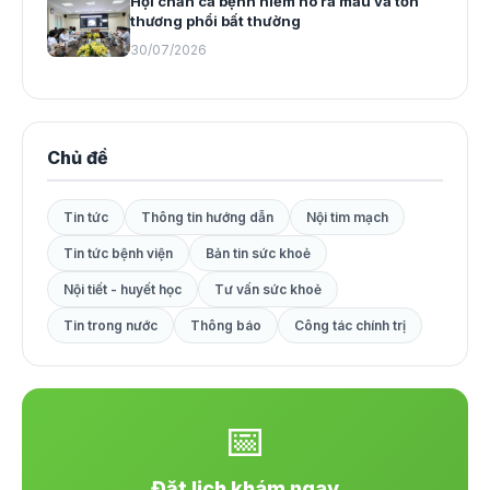
Hội chẩn ca bệnh hiếm ho ra máu và tổn
thương phổi bất thường
30/07/2026
Chủ đề
Tin tức
Thông tin hướng dẫn
Nội tim mạch
Tin tức bệnh viện
Bản tin sức khoẻ
Nội tiết - huyết học
Tư vấn sức khoẻ
Tin trong nước
Thông báo
Công tác chính trị
📅
Đặt lịch khám ngay