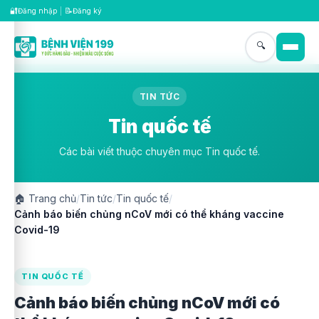
🔐
📝
Đăng nhập
|
Đăng ký
🔍
TIN TỨC
Tin quốc tế
Các bài viết thuộc chuyên mục Tin quốc tế.
🏠
Trang chủ
/
Tin tức
/
Tin quốc tế
/
Cảnh báo biến chủng nCoV mới có thể kháng vaccine
Covid-19
TIN QUỐC TẾ
Cảnh báo biến chủng nCoV mới có