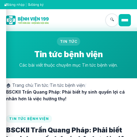
🔐
📝
Đăng nhập
|
Đăng ký
🔍
TIN TỨC
Tin tức bệnh viện
Các bài viết thuộc chuyên mục Tin tức bệnh viện.
🏠
Trang chủ
/
Tin tức
/
Tin tức bệnh viện
/
BSCKII Trần Quang Pháp: Phải biết hy sinh quyền lợi cá
nhân hơn là việc hưởng thụ!
TIN TỨC BỆNH VIỆN
BSCKII Trần Quang Pháp: Phải biết