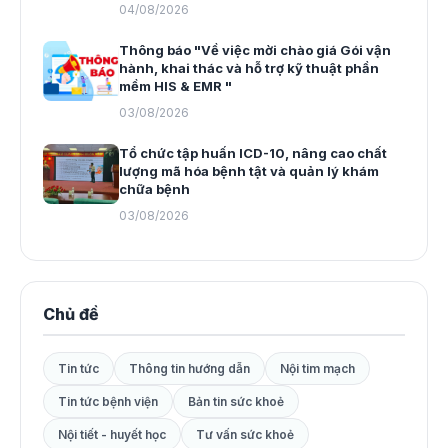
04/08/2026
Thông báo "Về việc mời chào giá Gói vận
hành, khai thác và hỗ trợ kỹ thuật phần
mềm HIS & EMR "
03/08/2026
Tổ chức tập huấn ICD-10, nâng cao chất
lượng mã hóa bệnh tật và quản lý khám
chữa bệnh
03/08/2026
Chủ đề
Tin tức
Thông tin hướng dẫn
Nội tim mạch
Tin tức bệnh viện
Bản tin sức khoẻ
Nội tiết - huyết học
Tư vấn sức khoẻ