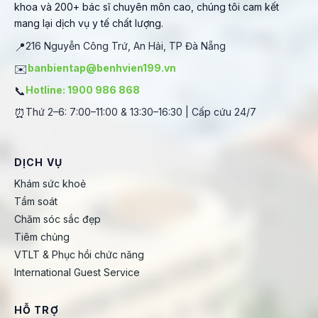
khoa và 200+ bác sĩ chuyên môn cao, chúng tôi cam kết
mang lại dịch vụ y tế chất lượng.
📍
216 Nguyễn Công Trứ, An Hải, TP Đà Nẵng
✉️
banbientap@benhvien199.vn
📞
Hotline: 1900 986 868
⏰
Thứ 2–6: 7:00–11:00 & 13:30–16:30 | Cấp cứu 24/7
DỊCH VỤ
Khám sức khoẻ
Tầm soát
Chăm sóc sắc đẹp
Tiêm chủng
VTLT & Phục hồi chức năng
International Guest Service
HỖ TRỢ