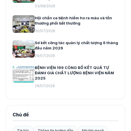
03/08/2026
Hội chẩn ca bệnh hiếm ho ra máu và tổn
thương phổi bất thường
30/07/2026
Sơ kết công tác quản lý chất lượng 6 tháng
đầu năm 2026
29/07/2026
BỆNH VIỆN 199 CÔNG BỐ KẾT QUẢ TỰ
ĐÁNH GIÁ CHẤT LƯỢNG BỆNH VIỆN NĂM
2025
29/07/2026
Chủ đề
Tin tức
Thông tin hướng dẫn
Nội tim mạch