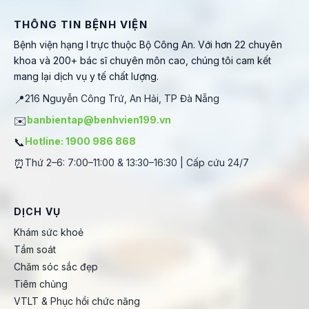
THÔNG TIN BỆNH VIỆN
Bệnh viện hạng I trực thuộc Bộ Công An. Với hơn 22 chuyên
khoa và 200+ bác sĩ chuyên môn cao, chúng tôi cam kết
mang lại dịch vụ y tế chất lượng.
📍
216 Nguyễn Công Trứ, An Hải, TP Đà Nẵng
✉️
banbientap@benhvien199.vn
📞
Hotline: 1900 986 868
⏰
Thứ 2–6: 7:00–11:00 & 13:30–16:30 | Cấp cứu 24/7
DỊCH VỤ
Khám sức khoẻ
Tầm soát
Chăm sóc sắc đẹp
Tiêm chủng
VTLT & Phục hồi chức năng