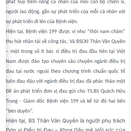
phát huy tiềm năng cá nhân của mỗi cán bộ chiến sĩ,
người lao động, gắn sự phát triển của mỗi cá nhân với
sự phát triển đi lên của Bệnh viện.
Hiện tại, Bệnh viện 199 được ví như “thỏi nam châm”
thu hút nhân tài về công tác. Và BSCKI Thân Văn Quyền
– một trong số ít bác sĩ điều trị đau đầu tiên tại Việt
Nam được đào tạo chuyên sâu chuyên ngành điều trị
đau tại nước ngoài theo chương trình chuẩn quốc tế
luôn đau đáu với ngành điều trị đau đã phác thảo một
Đề án phát triển đơn vị đau gửi cho TS.BS Quách Hữu
Trung - Giám đốc Bệnh viện 199 và kể từ đó hai bên
“bén duyên”.
Hiện tại, BS Thân Văn Quyền là người phụ trách
Đơn vị Điều trị Đau – Khoa Gây mê Hồi sức của