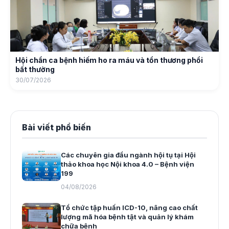
Hội chẩn ca bệnh hiếm ho ra máu và tổn thương phổi
bất thường
30/07/2026
Bài viết phổ biến
Các chuyên gia đầu ngành hội tụ tại Hội
thảo khoa học Nội khoa 4.0 – Bệnh viện
199
04/08/2026
Tổ chức tập huấn ICD-10, nâng cao chất
lượng mã hóa bệnh tật và quản lý khám
chữa bệnh