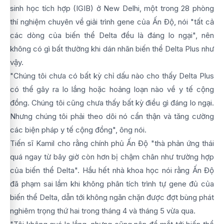
sinh học tích hợp (IGIB) ở New Delhi, một trong 28 phòng
thí nghiệm chuyên về giải trình gene của Ấn Độ, nói "tất cả
các dòng của biến thể Delta đều là đáng lo ngại", nên
không có gì bất thường khi dán nhãn biến thể Delta Plus như
vậy.
"Chúng tôi chưa có bất kỳ chỉ dấu nào cho thấy Delta Plus
có thể gây ra lo lắng hoặc hoảng loạn nào về y tế cộng
đồng. Chúng tôi cũng chưa thấy bất kỳ điều gì đáng lo ngại.
Nhưng chúng tôi phải theo dõi nó cẩn thận và tăng cường
các biện pháp y tế cộng đồng", ông nói.
Tiến sĩ Kamil cho rằng chính phủ Ấn Độ "thà phản ứng thái
quá ngay từ bây giờ còn hơn bị chậm chân như trường hợp
của biến thể Delta". Hầu hết nhà khoa học nói rằng Ấn Độ
đã phạm sai lầm khi không phân tích trình tự gene đủ của
biến thể Delta, dẫn tới không ngăn chặn được đợt bùng phát
nghiêm trọng thứ hai trong tháng 4 và tháng 5 vừa qua.