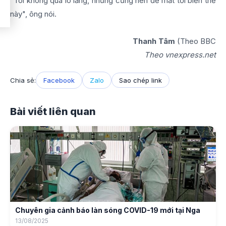
"Tôi không quá lo lắng, nhưng cũng nên để mắt tới biến thể
này", ông nói.
Thanh Tâm
(Theo BBC
Theo vnexpress.net
Chia sẻ:
Facebook
Zalo
Sao chép link
Bài viết liên quan
Chuyên gia cảnh báo làn sóng COVID-19 mới tại Nga
13/08/2025