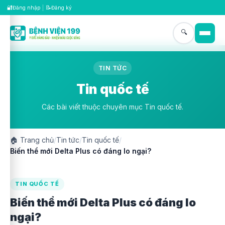
🔐
📝
Đăng nhập
|
Đăng ký
🔍
TIN TỨC
Tin quốc tế
Các bài viết thuộc chuyên mục Tin quốc tế.
🏠
Trang chủ
/
Tin tức
/
Tin quốc tế
/
Biến thể mới Delta Plus có đáng lo ngại?
TIN QUỐC TẾ
Biến thể mới Delta Plus có đáng lo
ngại?