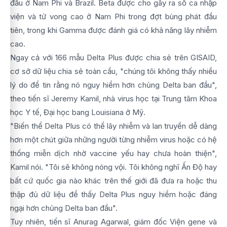
đầu ở Nam Phi và Brazil. Beta được cho gây ra số ca nhập
viện và tử vong cao ở Nam Phi trong đợt bùng phát đầu
tiên, trong khi Gamma được đánh giá có khả năng lây nhiễm
cao.
Ngay cả với 166 mẫu Delta Plus được chia sẻ trên GISAID,
cơ sở dữ liệu chia sẻ toàn cầu, "chúng tôi không thấy nhiều
lý do để tin rằng nó nguy hiểm hơn chủng Delta ban đầu",
theo tiến sĩ Jeremy Kamil, nhà virus học tại Trung tâm Khoa
học Y tế, Đại học bang Louisiana ở Mỹ.
"Biến thể Delta Plus có thể lây nhiễm và lan truyền dễ dàng
hơn một chút giữa những người từng nhiễm virus hoặc có hệ
thống miễn dịch nhờ vaccine yếu hay chưa hoàn thiện",
Kamil nói. "Tôi sẽ không nóng vội. Tôi không nghĩ Ấn Độ hay
bất cứ quốc gia nào khác trên thế giới đã đưa ra hoặc thu
thập đủ dữ liệu để thấy Delta Plus nguy hiểm hoặc đáng
ngại hơn chủng Delta ban đầu".
Tuy nhiên, tiến sĩ Anurag Agarwal, giám đốc Viện gene và