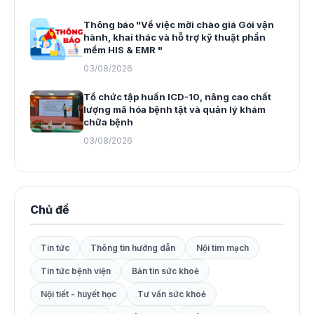
Thông báo "Về việc mời chào giá Gói vận
hành, khai thác và hỗ trợ kỹ thuật phần
mềm HIS & EMR "
03/08/2026
Tổ chức tập huấn ICD-10, nâng cao chất
lượng mã hóa bệnh tật và quản lý khám
chữa bệnh
03/08/2026
Chủ đề
Tin tức
Thông tin hướng dẫn
Nội tim mạch
Tin tức bệnh viện
Bản tin sức khoẻ
Nội tiết - huyết học
Tư vấn sức khoẻ