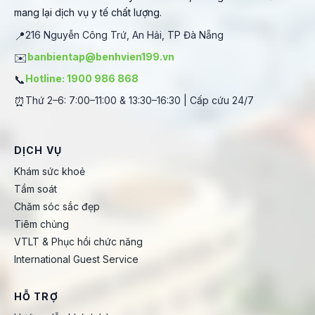
mang lại dịch vụ y tế chất lượng.
📍
216 Nguyễn Công Trứ, An Hải, TP Đà Nẵng
✉️
banbientap@benhvien199.vn
📞
Hotline: 1900 986 868
⏰
Thứ 2–6: 7:00–11:00 & 13:30–16:30 | Cấp cứu 24/7
DỊCH VỤ
Khám sức khoẻ
Tầm soát
Chăm sóc sắc đẹp
Tiêm chủng
VTLT & Phục hồi chức năng
International Guest Service
HỖ TRỢ