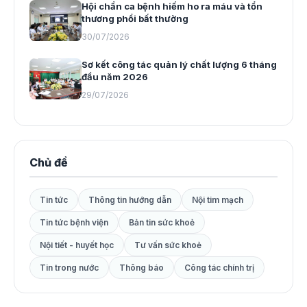
Hội chẩn ca bệnh hiếm ho ra máu và tổn
thương phổi bất thường
30/07/2026
Sơ kết công tác quản lý chất lượng 6 tháng
đầu năm 2026
29/07/2026
Chủ đề
Tin tức
Thông tin hướng dẫn
Nội tim mạch
Tin tức bệnh viện
Bản tin sức khoẻ
Nội tiết - huyết học
Tư vấn sức khoẻ
Tin trong nước
Thông báo
Công tác chính trị