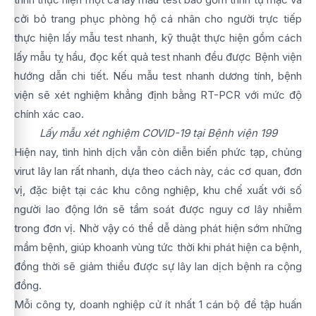
cởi bỏ trang phục phòng hộ cá nhân cho người trực tiếp
thực hiện lấy mẫu test nhanh, kỹ thuật thực hiện gồm cách
lấy mẫu tỵ hầu, đọc kết quả test nhanh đều được Bệnh viện
hướng dẫn chi tiết. Nếu mẫu test nhanh dương tính, bệnh
viện sẽ xét nghiệm khẳng định bằng RT-PCR với mức độ
chính xác cao.
Lấy mẫu xét nghiệm COVID-19 tại Bệnh viện 199
Hiện nay, tình hình dịch vẫn còn diễn biến phức tạp, chủng
virut lây lan rất nhanh, dựa theo cách này, các cơ quan, đơn
vị, đặc biệt tại các khu công nghiệp, khu chế xuất với số
người lao động lớn sẽ tầm soát được nguy cơ lây nhiễm
trong đơn vị. Nhờ vậy có thể dễ dàng phát hiện sớm những
mầm bệnh, giúp khoanh vùng tức thời khi phát hiện ca bệnh,
đồng thời sẽ giảm thiểu được sự lây lan dịch bệnh ra cộng
đồng.
Mỗi công ty, doanh nghiệp cử ít nhất 1 cán bộ để tập huấn