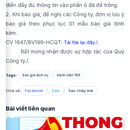
điền đầy đủ thông tin vào phần ô đã để trống.
2. Khi báo giá, đề nghị các Công ty, đơn vị lưu ý
báo giá theo phục lục 01 mẫu báo giá đính
kèm.
CV 1647/BV199-HCQT:
Tải file tại đây.!.
Rất mong nhận được sự hợp tác của Quý
Công ty./.
Tags:
báo giá dịch vụ
bệnh viện 199
Chia sẻ:
Facebook
Zalo
Sao chép link
Bài viết liên quan