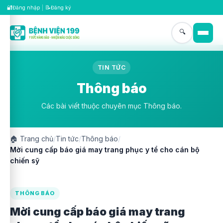
🔐
📝
Đăng nhập
|
Đăng ký
🔍
TIN TỨC
Thông báo
Các bài viết thuộc chuyên mục Thông báo.
🏠
Trang chủ
/
Tin tức
/
Thông báo
/
Mời cung cấp báo giá may trang phục y tể cho cán bộ
chiến sỹ
THÔNG BÁO
Mời cung cấp báo giá may trang