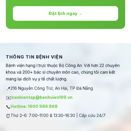
Đặt lịch ngay →
THÔNG TIN BỆNH VIỆN
Bệnh viện hạng I trực thuộc Bộ Công An. Với hơn 22 chuyên
khoa và 200+ bác sĩ chuyên môn cao, chúng tôi cam kết
mang lại dịch vụ y tế chất lượng.
📍
216 Nguyễn Công Trứ, An Hải, TP Đà Nẵng
✉️
banbientap@benhvien199.vn
📞
Hotline: 1900 986 868
⏰
Thứ 2–6: 7:00–11:00 & 13:30–16:30 | Cấp cứu 24/7