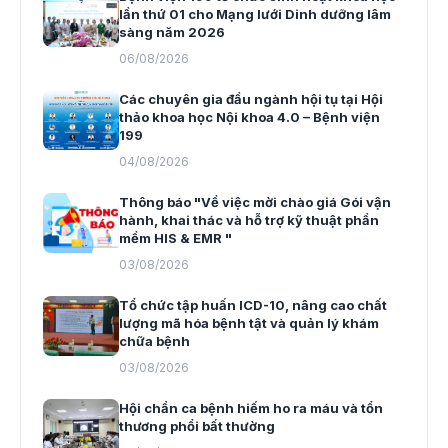
lần thứ 01 cho Mạng lưới Dinh dưỡng lâm
sàng năm 2026
06/08/2026
Các chuyên gia đầu ngành hội tụ tại Hội
thảo khoa học Nội khoa 4.0 – Bệnh viện
199
04/08/2026
Thông báo "Về việc mời chào giá Gói vận
hành, khai thác và hỗ trợ kỹ thuật phần
mềm HIS & EMR "
03/08/2026
Tổ chức tập huấn ICD-10, nâng cao chất
lượng mã hóa bệnh tật và quản lý khám
chữa bệnh
03/08/2026
Hội chẩn ca bệnh hiếm ho ra máu và tổn
thương phổi bất thường