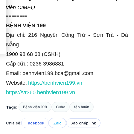
viện CIMEQ
========
BỆNH VIỆN 199
Địa chỉ: 216 Nguyễn Công Trứ - Sơn Trà - Đà
Nẵng
1900 98 68 68 (CSKH)
Cấp cứu: 0236 3986881
Email: benhvien199.bca@gmail.com
Website:
https://benhvien199.vn
https://vr360.benhvien199.vn
Tags:
Bệnh viện 199
Cuba
tập huấn
Chia sẻ:
Facebook
Zalo
Sao chép link