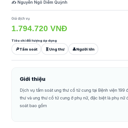
✍️ Nguyễn Ngô Diễm Quỳnh
Giá dịch vụ
1.794.720 VNĐ
Tiêu chí đối tượng áp dụng
🔎
🧬
👤
Tầm soát
Ung thư
Người lớn
Giới thiệu
Dịch vụ tầm soát ung thư cổ tử cung tại Bệnh viện 199 
thư và ung thư cổ tử cung ở phụ nữ, đặc biệt là phụ nữ đ
soát bao gồm