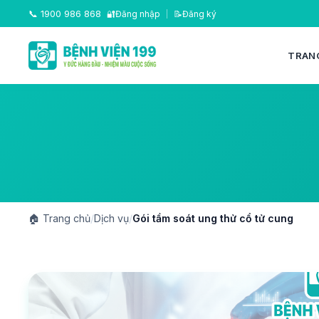
📞
1900 986 868
🔐
Đăng nhập
|
📝
Đăng ký
TRAN
🏠
Trang chủ
/
Dịch vụ
/
Gói tầm soát ung thử cổ tử cung