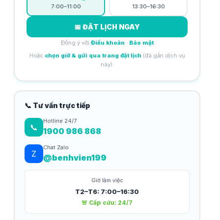
7:00–11:00
13:30–16:30
📅 ĐẶT LỊCH NGAY
Đồng ý với
Điều khoản
·
Bảo mật
Hoặc
chọn giờ & gửi qua trang đặt lịch
(đã gắn dịch vụ
này).
📞 Tư vấn trực tiếp
Hotline 24/7
📞
1900 986 868
Chat Zalo
Z
@benhvien199
Giờ làm việc
T2–T6: 7:00–16:30
🚨 Cấp cứu: 24/7