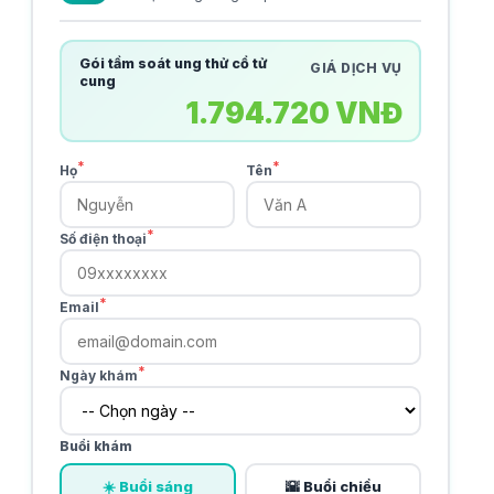
Gói tầm soát ung thử cổ tử
GIÁ DỊCH VỤ
cung
1.794.720 VNĐ
*
*
Họ
Tên
*
Số điện thoại
*
Email
*
Ngày khám
Buổi khám
☀️ Buổi sáng
🌇 Buổi chiều