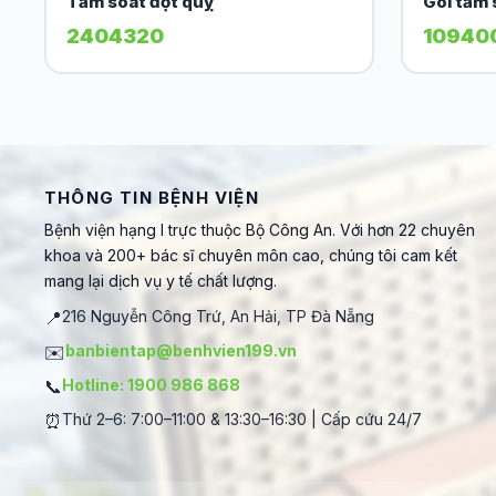
Tầm soát đột quỵ
Gói tầm 
2404320
10940
THÔNG TIN BỆNH VIỆN
Bệnh viện hạng I trực thuộc Bộ Công An. Với hơn 22 chuyên
khoa và 200+ bác sĩ chuyên môn cao, chúng tôi cam kết
mang lại dịch vụ y tế chất lượng.
📍
216 Nguyễn Công Trứ, An Hải, TP Đà Nẵng
✉️
banbientap@benhvien199.vn
📞
Hotline: 1900 986 868
⏰
Thứ 2–6: 7:00–11:00 & 13:30–16:30 | Cấp cứu 24/7