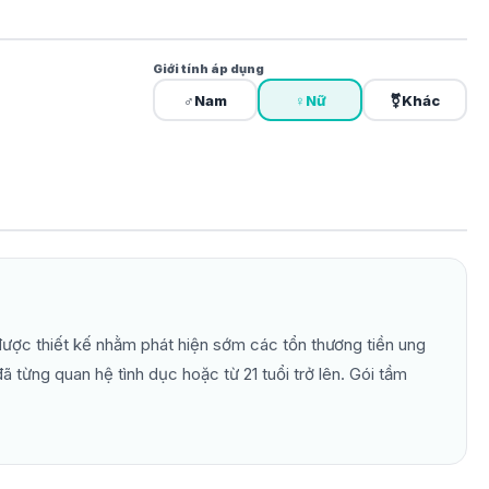
Giới tính áp dụng
♂
Nam
♀
Nữ
⚧
Khác
được thiết kế nhằm phát hiện sớm các tổn thương tiền ung
ã từng quan hệ tình dục hoặc từ 21 tuổi trở lên. Gói tầm