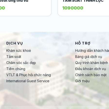
soát ung thư vú
TẦM SOÁT THÍNH LỰC
00
1090000
DỊCH VỤ
HỖ TRỢ
Khám sức khoẻ
Hướng dẫn khách hà
Tầm soát
Bảng giá dịch vụ
Chăm sóc sắc đẹp
Quy trình khám bệnh
Tiêm chủng
Điều khoản dịch vụ
VTLT & Phục hồi chức năng
Chính sách bảo mật
International Guest Service
Giới thiệu