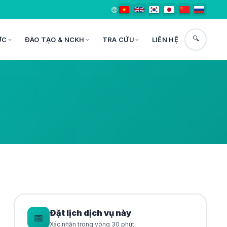
🌐
🔍
ỨC
ĐÀO TẠO & NCKH
TRA CỨU
LIÊN HỆ
Đặt lịch dịch vụ này
📅
Xác nhận trong vòng 30 phút