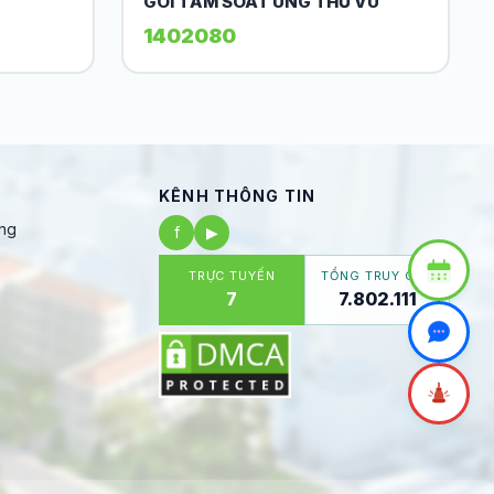
GÓI TẦM SOÁT UNG THƯ VÚ
1402080
KÊNH THÔNG TIN
ng
f
▶
TRỰC TUYẾN
TỔNG TRUY CẬP
7
7.802.111