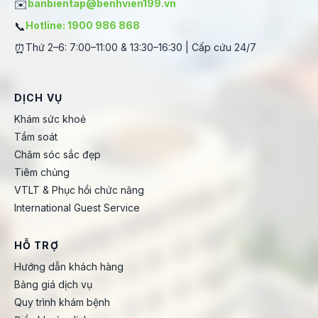
✉️
banbientap@benhvien199.vn
📞
Hotline: 1900 986 868
⏰
Thứ 2–6: 7:00–11:00 & 13:30–16:30 | Cấp cứu 24/7
DỊCH VỤ
Khám sức khoẻ
Tầm soát
Chăm sóc sắc đẹp
Tiêm chủng
VTLT & Phục hồi chức năng
International Guest Service
HỖ TRỢ
Hướng dẫn khách hàng
Bảng giá dịch vụ
Quy trình khám bệnh