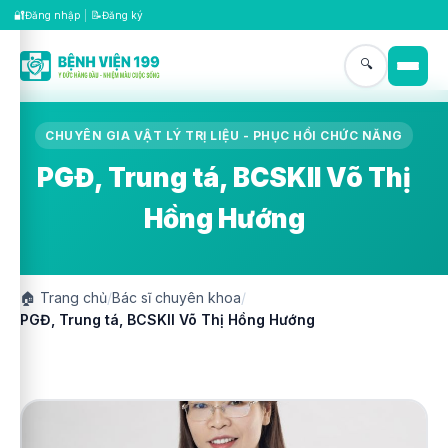
🔐
📝
Đăng nhập
|
Đăng ký
🔍
CHUYÊN GIA VẬT LÝ TRỊ LIỆU - PHỤC HỒI CHỨC NĂNG
PGĐ, Trung tá, BCSKII Võ Thị
Hồng Hướng
🏠
Trang chủ
/
Bác sĩ chuyên khoa
/
PGĐ, Trung tá, BCSKII Võ Thị Hồng Hướng