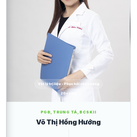
Vật lý trị liệu - Phục hồi chức năng
20+ năm
PGĐ, TRUNG TÁ, BCSKII
Võ Thị Hồng Hướng