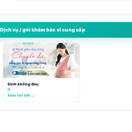
Dịch vụ / gói khám bác sĩ cung cấp
Sinh không đau
0
Xem chi tiết →