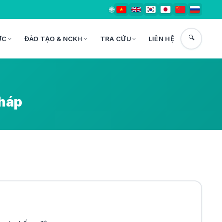
🌐
🔍
ỨC
ĐÀO TẠO & NCKH
TRA CỨU
LIÊN HỆ
Pháp