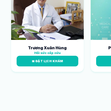
Trương Xuân Hùng
P
Hồi sức cấp cứu
📅 ĐẶT LỊCH KHÁM