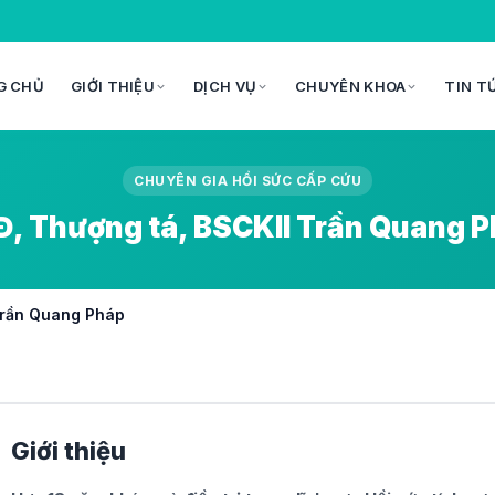
G CHỦ
GIỚI THIỆU
DỊCH VỤ
CHUYÊN KHOA
TIN T
CHUYÊN GIA HỒI SỨC CẤP CỨU
, Thượng tá, BSCKII Trần Quang 
Trần Quang Pháp
Giới thiệu