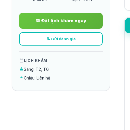
📅 Đặt lịch khám ngay
📝 Gửi đánh giá
LỊCH KHÁM
Sáng: T2, T6
Chiều: Liên hệ