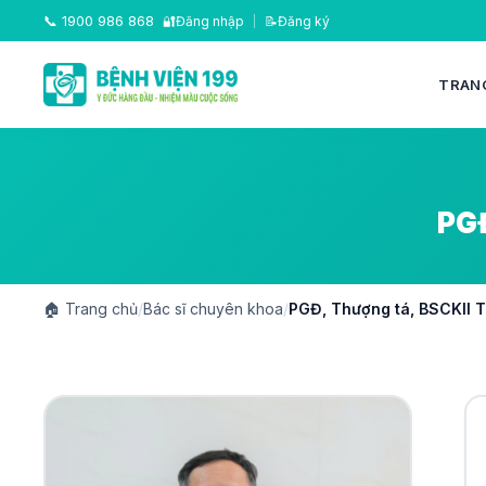
📞
1900 986 868
🔐
Đăng nhập
|
📝
Đăng ký
TRAN
PGĐ
🏠
Trang chủ
/
Bác sĩ chuyên khoa
/
PGĐ, Thượng tá, BSCKII 