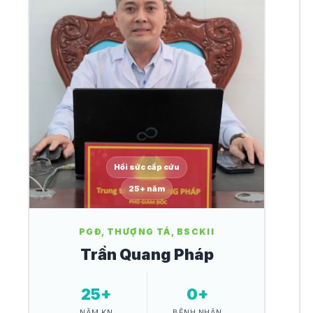
Hồi sức cấp cứu
25+ năm
PGĐ, THƯỢNG TÁ, BSCKII
Trần Quang Pháp
25+
0+
NĂM KN
BỆNH NHÂN