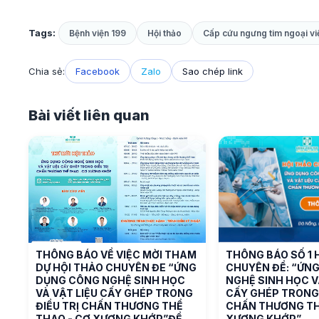
Tags:
Bệnh viện 199
Hội thảo
Cấp cứu ngưng tim ngoại vi
Chia sẻ:
Facebook
Zalo
Sao chép link
Bài viết liên quan
THÔNG BÁO VỀ VIỆC MỜI THAM
THÔNG BÁO SỐ 1 
DỰ HỘI THẢO CHUYÊN ĐE “ỨNG
CHUYÊN ĐỀ: “ỨN
DỤNG CÔNG NGHỆ SINH HỌC
NGHỆ SINH HỌC V
VÀ VẬT LIỆU CẤY GHÉP TRONG
CẤY GHÉP TRONG 
ĐIỀU TRỊ CHẤN THƯƠNG THỂ
CHẤN THƯƠNG TH
THAO - CƠ XƯƠNG KHỚP”ĐỀ
XƯƠNG KHỚP”