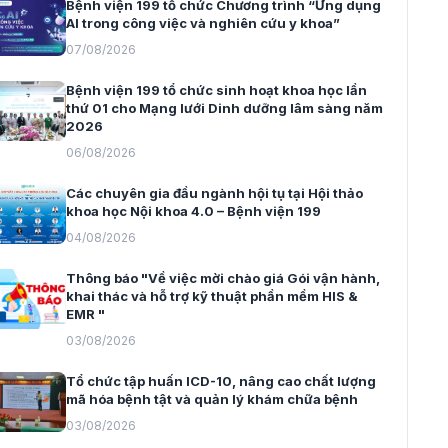
Bệnh viện 199 tổ chức Chương trình “Ứng dụng
AI trong công việc và nghiên cứu y khoa”
07/08/2026
Bệnh viện 199 tổ chức sinh hoạt khoa học lần
thứ 01 cho Mạng lưới Dinh dưỡng lâm sàng năm
2026
06/08/2026
Các chuyên gia đầu ngành hội tụ tại Hội thảo
khoa học Nội khoa 4.0 – Bệnh viện 199
04/08/2026
Thông báo "Về việc mời chào giá Gói vận hành,
khai thác và hỗ trợ kỹ thuật phần mềm HIS &
EMR "
03/08/2026
Tổ chức tập huấn ICD-10, nâng cao chất lượng
mã hóa bệnh tật và quản lý khám chữa bệnh
03/08/2026