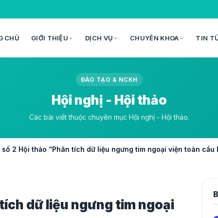
G CHỦ
GIỚI THIỆU
DỊCH VỤ
CHUYÊN KHOA
TIN T
ĐÀO TẠO & NCKH
Hội nghị - Hội thảo
Các bài viết thuộc chuyên mục Hội nghị - Hội thảo.
số 2 Hội thảo “Phân tích dữ liệu ngưng tim ngoại viện toàn cầu 
B
tích dữ liệu ngưng tim ngoại