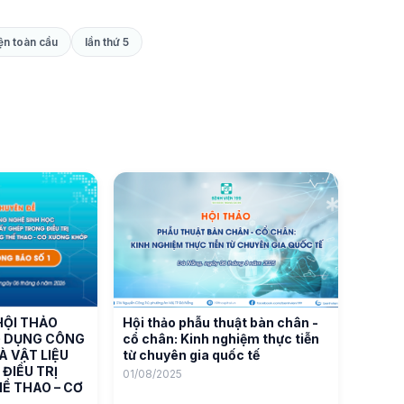
ện toàn cầu
lần thứ 5
HỘI THẢO
Hội thảo phẫu thuật bàn chân -
G DỤNG CÔNG
cổ chân: Kinh nghiệm thực tiễn
À VẬT LIỆU
từ chuyên gia quốc tế
ĐIỀU TRỊ
01/08/2025
Ể THAO – CƠ