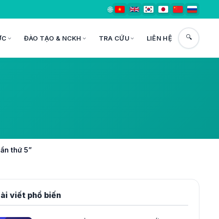
🌐
🔍
ỨC
ĐÀO TẠO & NCKH
TRA CỨU
LIÊN HỆ
lần thứ 5”
ài viết phổ biến