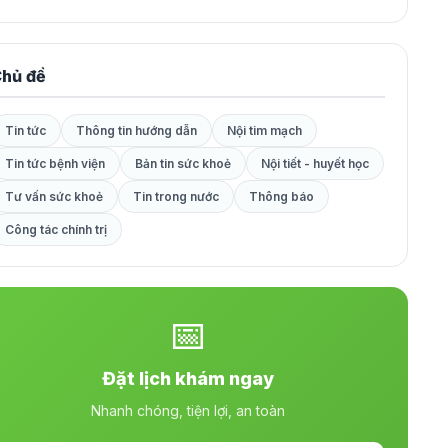
hủ đề
Tin tức
Thông tin hướng dẫn
Nội tim mạch
Tin tức bệnh viện
Bản tin sức khoẻ
Nội tiết - huyết học
Tư vấn sức khoẻ
Tin trong nước
Thông báo
Công tác chính trị
📅
Đặt lịch khám ngay
Nhanh chóng, tiện lợi, an toàn