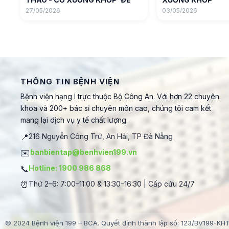
27/05/2026
03/05/2026
THÔNG TIN BỆNH VIỆN
Bệnh viện hạng I trực thuộc Bộ Công An. Với hơn 22 chuyên
khoa và 200+ bác sĩ chuyên môn cao, chúng tôi cam kết
mang lại dịch vụ y tế chất lượng.
📍
216 Nguyễn Công Trứ, An Hải, TP Đà Nẵng
✉️
banbientap@benhvien199.vn
📞
Hotline: 1900 986 868
⏰
Thứ 2–6: 7:00–11:00 & 13:30–16:30 | Cấp cứu 24/7
© 2024 Bệnh viện 199 – BCA. Quyết định thành lập số: 123/BV199-KH