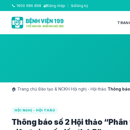
📞
1900 986 868
🔐
Đăng nhập
|
📝
Đăng ký
TRAN
🏠
Trang chủ
/
Đào tạo & NCKH
/
Hội nghị - Hội thảo
/
Thông báo 
HỘI NGHỊ - HỘI THẢO
Thông báo số 2 Hội thảo “Phân 