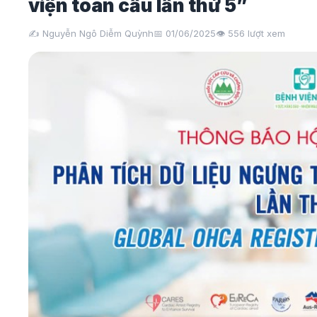
viện toàn cầu lần thứ 5”
✍️ Nguyễn Ngô Diễm Quỳnh
📅 01/06/2025
👁️
556
lượt xem