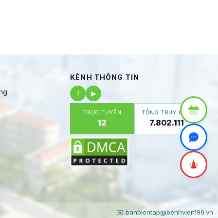
KÊNH THÔNG TIN
ng
f
▶
TRỰC TUYẾN
TỔNG TRUY CẬP
12
7.802.111
✉️ banbientap@benhvien199.vn