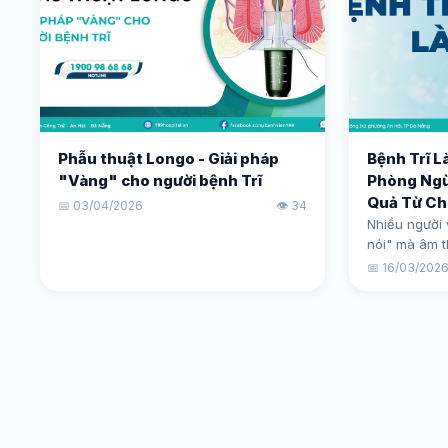
Phẫu thuật Longo - Giải pháp
Bệnh Trĩ L
"Vàng" cho người bệnh Trĩ
Phòng Ngừa
Quả Từ Ch
📅 03/04/2026
👁️ 34
Nhiều người 
nói" mà âm 
những biến 
📅 16/03/202
điều đó, các
Bệnh viện 19
chi tiết giúp 
cách nhận bi
phương pháp 
nhất hiện na