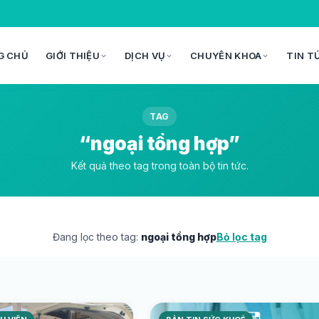
G CHỦ
GIỚI THIỆU
DỊCH VỤ
CHUYÊN KHOA
TIN T
TAG
“ngoại tổng hợp”
Kết quả theo tag trong toàn bộ tin tức.
Đang lọc theo tag:
ngoại tổng hợp
Bỏ lọc tag