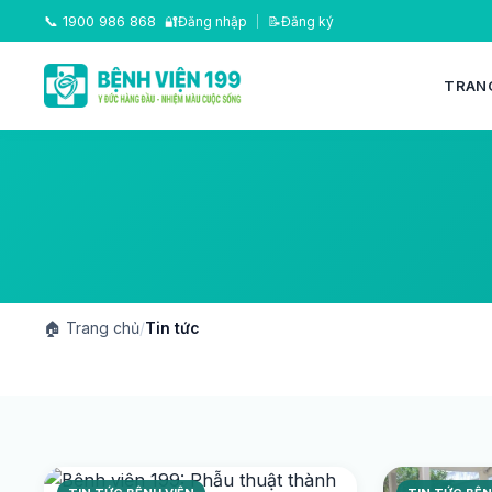
📞
1900 986 868
🔐
Đăng nhập
|
📝
Đăng ký
TRAN
🏠
Trang chủ
/
Tin tức