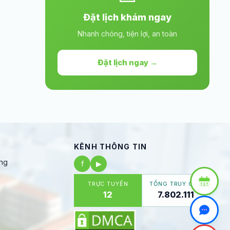
Đặt lịch khám ngay
Nhanh chóng, tiện lợi, an toàn
Đặt lịch ngay →
KÊNH THÔNG TIN
ng
f
▶
TRỰC TUYẾN
TỔNG TRUY CẬP
12
7.802.111