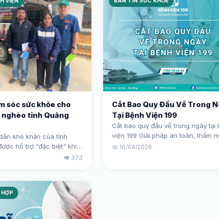
H VIỆN
BẢN TIN SỨC KHOẺ
ăm sóc sức khỏe cho
Cắt Bao Quy Đầu Về Trong 
 nghèo tỉnh Quảng
Tại Bệnh Viện 199
Cắt bao quy đầu về trong ngày tại
viện 199 Giải pháp an toàn, thẩm 
dân khó khăn của tỉnh
cho tình trạng dài, hẹp bao quy đầ
ợc hỗ trợ "đặc biệt" khi
📅 16/04/2026
Đội ngũ bác sĩ giỏi, hỗ trợ BHYT.
 khỏe tại đơn vị.
5
👁️ 373
 HỢP