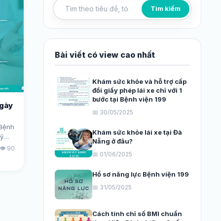
Tìm kiếm
Tìm kiếm bài viết
Bài viết có view cao nhất
Khám sức khỏe và hỗ trợ cấp
đổi giấy phép lái xe chỉ với 1
bước tại Bệnh viện 199
Ngày
📅 30/05/2025
 Bệnh
Khám sức khỏe lái xe tại Đà
mỹ
Nẵng ở đâu?
u.
👁️ 90
📅 01/06/2025
Hồ sơ năng lực Bệnh viện 199
📅 31/05/2025
Cách tính chỉ số BMI chuẩn