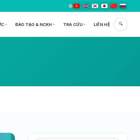
🌐
🔍
ỨC
ĐÀO TẠO & NCKH
TRA CỨU
LIÊN HỆ