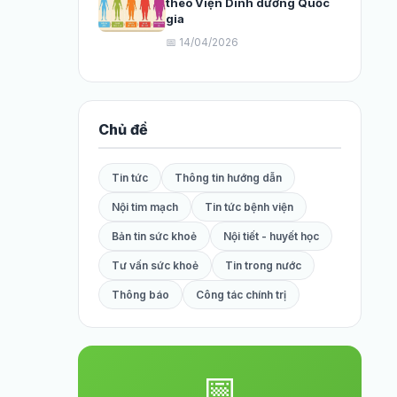
theo Viện Dinh dưỡng Quốc
gia
📅 14/04/2026
Chủ đề
Tin tức
Thông tin hướng dẫn
Nội tim mạch
Tin tức bệnh viện
Bản tin sức khoẻ
Nội tiết - huyết học
Tư vấn sức khoẻ
Tin trong nước
Thông báo
Công tác chính trị
📅