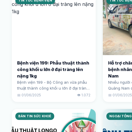
TIN TỨC BỆNH VIỆN
TIN TỨC BỆN
Bệnh viện 199: Phẫu thuật thành
Hỗ trợ ch
công khối u lớn ở đại tràng lên
bệnh nhân
nặng 1kg
Nam
Bệnh viện 199 - Bộ Công an vừa phẫu
Nhiều người 
thuật thành công khối u lớn ở đại tràng
Quảng Nam đư
lên, dính phức tạp cho Bệnh nhân
chăm sóc sức
📅 01/06/2025
👁️ 1.072
📅 01/06/202
người Tây Giang - Quảng Nam.
BẢN TIN SỨC KHOẺ
NGOẠI TỔNG