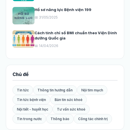
Hồ sơ năng lực Bệnh viện 199
📅 31/05/2025
Cách tính chỉ số BMI chuẩn theo Viện Dinh
dưỡng Quốc gia
📅 14/04/2026
Chủ đề
Tin tức
Thông tin hướng dẫn
Nội tim mạch
Tin tức bệnh viện
Bản tin sức khoẻ
Nội tiết - huyết học
Tư vấn sức khoẻ
Tin trong nước
Thông báo
Công tác chính trị