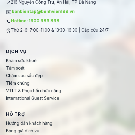
📍
216 Nguyễn Công Trứ, An Hải, TP Đà Nẵng
✉️
banbientap@benhvien199.vn
📞
Hotline: 1900 986 868
⏰
Thứ 2–6: 7:00–11:00 & 13:30–16:30 | Cấp cứu 24/7
DỊCH VỤ
Khám sức khoẻ
Tầm soát
Chăm sóc sắc đẹp
Tiêm chủng
VTLT & Phục hồi chức năng
International Guest Service
HỖ TRỢ
Hướng dẫn khách hàng
Bảng giá dịch vụ