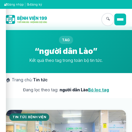
🔐
📝
Đăng nhập
|
Đăng ký
🔍
TAG
“người dân Lào”
Kết quả theo tag trong toàn bộ tin tức.
🏠
Trang chủ
/
Tin tức
Đang lọc theo tag:
người dân Lào
Bỏ lọc tag
TIN TỨC BỆNH VIỆN