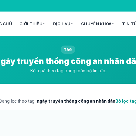
G CHỦ
GIỚI THIỆU
DỊCH VỤ
CHUYÊN KHOA
TIN T
TAG
gày truyền thống công an nhân d
Kết quả theo tag trong toàn bộ tin tức.
Đang lọc theo tag:
ngày truyền thống công an nhân dân
Bỏ lọc ta