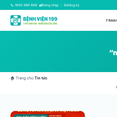
📞
1900 986 868
🔐
Đăng nhập
|
📝
Đăng ký
TRAN
“n
🏠
Trang chủ
/
Tin tức