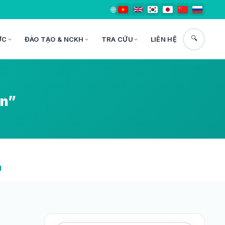
🌐
🔍
ỨC
ĐÀO TẠO & NCKH
TRA CỨU
LIÊN HỆ
ân”
g