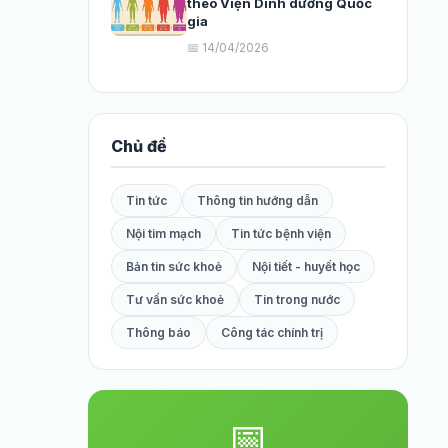
theo Viện Dinh dưỡng Quốc
gia
📅 14/04/2026
Chủ đề
Tin tức
Thông tin hướng dẫn
Nội tim mạch
Tin tức bệnh viện
Bản tin sức khoẻ
Nội tiết - huyết học
Tư vấn sức khoẻ
Tin trong nước
Thông báo
Công tác chính trị
📅