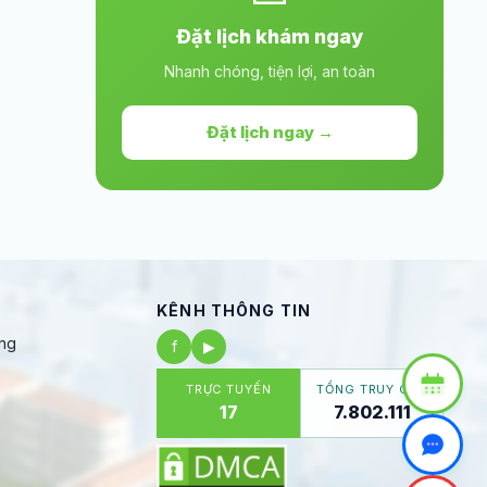
Đặt lịch khám ngay
Nhanh chóng, tiện lợi, an toàn
Đặt lịch ngay →
KÊNH THÔNG TIN
ng
f
▶
TRỰC TUYẾN
TỔNG TRUY CẬP
17
7.802.111