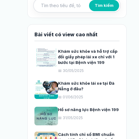
Tìm kiếm
Tìm kiếm bài viết
Bài viết có view cao nhất
Khám sức khỏe và hỗ trợ cấp
đổi giấy phép lái xe chỉ với 1
bước tại Bệnh viện 199
📅 30/05/2025
Khám sức khỏe lái xe tại Đà
Nẵng ở đâu?
📅 01/06/2025
Hồ sơ năng lực Bệnh viện 199
📅 31/05/2025
Cách tính chỉ số BMI chuẩn