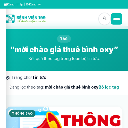
🔐
📝
Đăng nhập
|
Đăng ký
🔍
TAG
“mời chào giá thuê bình oxy”
Kết quả theo tag trong toàn bộ tin tức.
🏠
Trang chủ
/
Tin tức
Đang lọc theo tag:
mời chào giá thuê bình oxy
Bỏ lọc tag
THÔNG BÁO