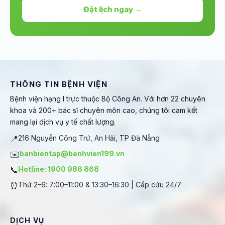
Đặt lịch ngay →
THÔNG TIN BỆNH VIỆN
Bệnh viện hạng I trực thuộc Bộ Công An. Với hơn 22 chuyên
khoa và 200+ bác sĩ chuyên môn cao, chúng tôi cam kết
mang lại dịch vụ y tế chất lượng.
📍
216 Nguyễn Công Trứ, An Hải, TP Đà Nẵng
✉️
banbientap@benhvien199.vn
📞
Hotline: 1900 986 868
⏰
Thứ 2–6: 7:00–11:00 & 13:30–16:30 | Cấp cứu 24/7
DỊCH VỤ