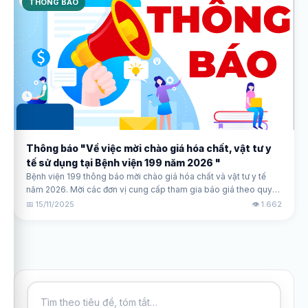
THÔNG BÁO
Thông báo "Về việc mời chào giá hóa chất, vật tư y
tế sử dụng tại Bệnh viện 199 năm 2026 "
Bệnh viện 199 thông báo mời chào giá hóa chất và vật tư y tế
năm 2026. Mời các đơn vị cung cấp tham gia báo giá theo quy
định.
📅 15/11/2025
👁️ 1.662