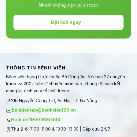
Nhanh chóng, tiện lợi, an toàn
Đặt lịch ngay →
THÔNG TIN BỆNH VIỆN
Bệnh viện hạng I trực thuộc Bộ Công An. Với hơn 22 chuyên
khoa và 200+ bác sĩ chuyên môn cao, chúng tôi cam kết
mang lại dịch vụ y tế chất lượng.
📍
216 Nguyễn Công Trứ, An Hải, TP Đà Nẵng
✉️
banbientap@benhvien199.vn
📞
Hotline: 1900 986 868
⏰
Thứ 2–6: 7:00–11:00 & 13:30–16:30 | Cấp cứu 24/7