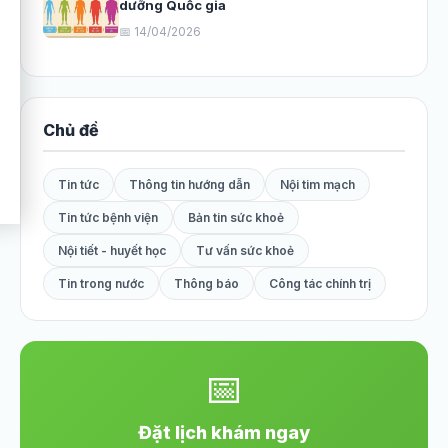
dưỡng Quốc gia
📅 14/04/2026
Chủ đề
Tin tức
Thông tin hướng dẫn
Nội tim mạch
Tin tức bệnh viện
Bản tin sức khoẻ
Nội tiết - huyết học
Tư vấn sức khoẻ
Tin trong nước
Thông báo
Công tác chính trị
📅
Đặt lịch khám ngay