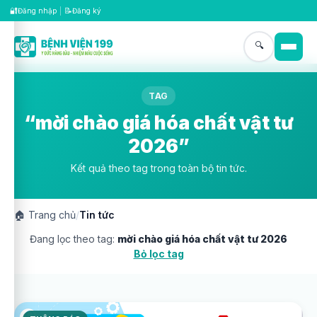
🔐
📝
Đăng nhập
|
Đăng ký
🔍
TAG
“mời chào giá hóa chất vật tư
2026”
Kết quả theo tag trong toàn bộ tin tức.
🏠
Trang chủ
/
Tin tức
Đang lọc theo tag:
mời chào giá hóa chất vật tư 2026
Bỏ lọc tag