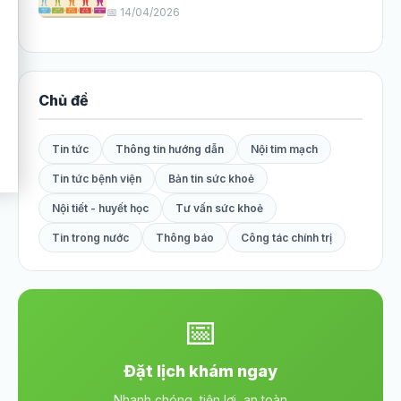
📅 14/04/2026
Chủ đề
Tin tức
Thông tin hướng dẫn
Nội tim mạch
Tin tức bệnh viện
Bản tin sức khoẻ
Nội tiết - huyết học
Tư vấn sức khoẻ
Tin trong nước
Thông báo
Công tác chính trị
📅
Đặt lịch khám ngay
Nhanh chóng, tiện lợi, an toàn