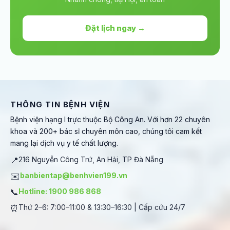
Đặt lịch ngay →
THÔNG TIN BỆNH VIỆN
Bệnh viện hạng I trực thuộc Bộ Công An. Với hơn 22 chuyên
khoa và 200+ bác sĩ chuyên môn cao, chúng tôi cam kết
mang lại dịch vụ y tế chất lượng.
📍
216 Nguyễn Công Trứ, An Hải, TP Đà Nẵng
✉️
banbientap@benhvien199.vn
📞
Hotline: 1900 986 868
⏰
Thứ 2–6: 7:00–11:00 & 13:30–16:30 | Cấp cứu 24/7