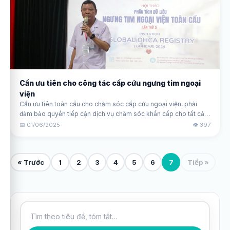
Cần ưu tiên cho công tác cấp cứu ngưng tim ngoại
viện
Cần ưu tiên toàn cầu cho chăm sóc cấp cứu ngoại viện, phải
đảm bảo quyền tiếp cận dịch vụ chăm sóc khẩn cấp cho tất cả
mọi người.
📅 01/06/2025
👁️ 397
« Trước
1
2
3
4
5
6
7
Tiếp »