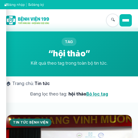
🔐
📝
Đăng nhập
|
Đăng ký
🔍
TAG
“hội thảo”
Kết quả theo tag trong toàn bộ tin tức.
🏠
Trang chủ
/
Tin tức
Đang lọc theo tag:
hội thảo
Bỏ lọc tag
TIN TỨC BỆNH VIỆN