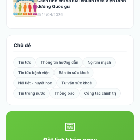
Cách tính chỉ số BMI chuẩn theo Viện Dinh
dưỡng Quốc gia
📅 14/04/2026
Chủ đề
Tin tức
Thông tin hướng dẫn
Nội tim mạch
Tin tức bệnh viện
Bản tin sức khoẻ
Nội tiết - huyết học
Tư vấn sức khoẻ
Tin trong nước
Thông báo
Công tác chính trị
📅
Đặt lịch khám ngay