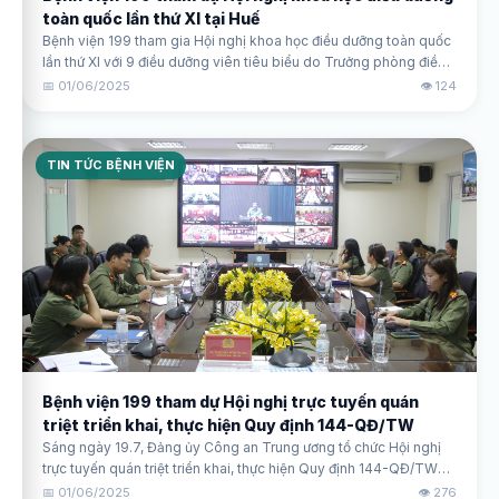
toàn quốc lần thứ XI tại Huế
Bệnh viện 199 tham gia Hội nghị khoa học điều dưỡng toàn quốc
lần thứ XI với 9 điều dưỡng viên tiêu biểu do Trưởng phòng điều
dưỡng Trương Văn Trường làm trưởng đoàn.
📅 01/06/2025
👁️ 124
TIN TỨC BỆNH VIỆN
Bệnh viện 199 tham dự Hội nghị trực tuyến quán
triệt triển khai, thực hiện Quy định 144-QĐ/TW
Sáng ngày 19.7, Đảng ủy Công an Trung ương tổ chức Hội nghị
trực tuyến quán triệt triển khai, thực hiện Quy định 144-QĐ/TW
ngày 09.5.2024 của Bộ Chính trị. Tham dự Hội nghị có Đảng ủy
📅 01/06/2025
👁️ 276