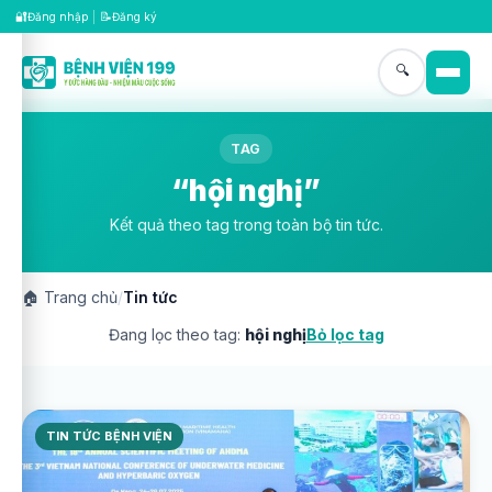
🔐
📝
Đăng nhập
|
Đăng ký
🔍
TAG
“hội nghị”
Kết quả theo tag trong toàn bộ tin tức.
🏠
Trang chủ
/
Tin tức
Đang lọc theo tag:
hội nghị
Bỏ lọc tag
TIN TỨC BỆNH VIỆN