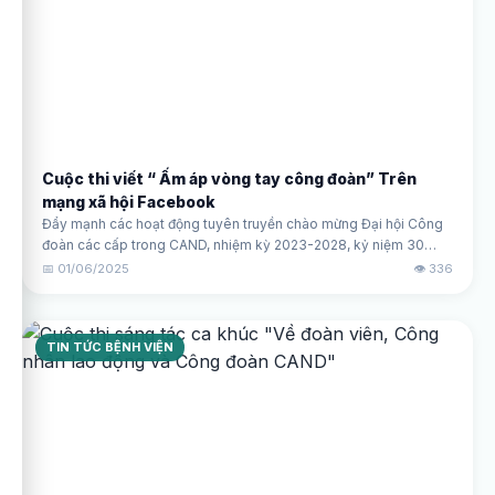
Cuộc thi viết “ Ấm áp vòng tay công đoàn” Trên
mạng xã hội Facebook
Đẩy mạnh các hoạt động tuyên truyền chào mừng Đại hội Công
đoàn các cấp trong CAND, nhiệm kỳ 2023-2028, kỷ niệm 30
năm Ngày thành lập Công đoàn CAND (12/6/1993-12/6/2023),
📅 01/06/2025
👁️ 336
Ban Chấp hành Công đoàn cơ sở Bệnh viện 199 ban hành Kế
hoạch tổ chức Cuộc thi viết “Ấm áp vòng tay công đoàn” trên
mạng xã hội Facebook.
TIN TỨC BỆNH VIỆN