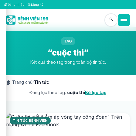
🔐
📝
Đăng nhập
|
Đăng ký
🔍
TAG
“cuộc thi”
Kết quả theo tag trong toàn bộ tin tức.
🏠
Trang chủ
/
Tin tức
Đang lọc theo tag:
cuộc thi
Bỏ lọc tag
TIN TỨC BỆNH VIỆN