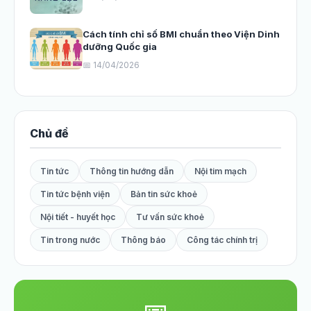
Cách tính chỉ số BMI chuẩn theo Viện Dinh
dưỡng Quốc gia
📅 14/04/2026
Chủ đề
Tin tức
Thông tin hướng dẫn
Nội tim mạch
Tin tức bệnh viện
Bản tin sức khoẻ
Nội tiết - huyết học
Tư vấn sức khoẻ
Tin trong nước
Thông báo
Công tác chính trị