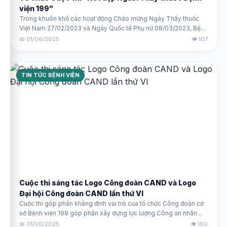
viện 199”
Trong khuôn khổ các hoạt động Chào mừng Ngày Thầy thuốc
Việt Nam 27/02/2023 và Ngày Quốc tế Phụ nữ 08/03/2023, Bệnh
viện 199 phát động cuộc thi “Nét đẹp người Thầy thuốc Bệnh
📅 01/06/2025
👁️ 107
viện 199” tới toàn thể cán bộ chiến sĩ, y bác sĩ, người lao động.
TIN TỨC BỆNH VIỆN
Cuộc thi sáng tác Logo Công đoàn CAND và Logo
Đại hội Công đoàn CAND lần thứ VI
Cuộc thi góp phần khẳng định vai trò của tổ chức Công đoàn cơ
sở Bệnh viện 199 góp phần xây dựng lực lượng Công an nhân
dân cách mạng, chính quy, tinh nhuệ, từng bước hiện đại và trong
📅 01/06/2025
👁️ 160