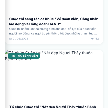
Cuộc thi sáng tác ca khúc "Về đoàn viên, Công nhân
lao động và Công đoàn CAND"
Cuộc thi nhằm lan tỏa những hình ảnh đẹp, nỗ lực của đoàn viên,
người lao động, ca ngợi truyền thông tốt đẹp, những thành tựu,
đóng góp to lớn của tổ chức Công đoàn CAND góp phần xây
📅 01/06/2025
👁️ 142
dựng lực lượng Công an nhân dân cách mạng, chính quy, tinh
nhuệ, từng bước hiện đại trong sự nghiệp xây dựng và bảo vệ Tổ
quốc.
TIN TỨC BỆNH VIỆN
Tổ chức Cuộc thi “Nét đẹp Người Thầy thuốc Bệnh