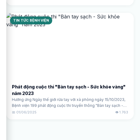
sự nghiệp xây dựng và bảo vệ Tổ quốc.
TIN TỨC BỆNH VIỆN
Phát động cuộc thi "Bàn tay sạch - Sức khỏe vàng"
năm 2023
Hưởng ứng Ngày thế giới rửa tay với xà phòng ngày 15/10/2023,
Bệnh viện 199 phát động cuộc thi truyền thông "Bàn tay sạch -
Sức khỏe vàng" năm 2023.
📅 01/06/2025
👁️ 1.763