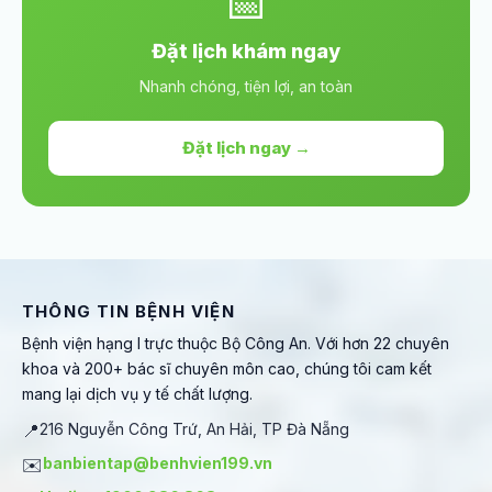
📅
Đặt lịch khám ngay
Nhanh chóng, tiện lợi, an toàn
Đặt lịch ngay →
THÔNG TIN BỆNH VIỆN
Bệnh viện hạng I trực thuộc Bộ Công An. Với hơn 22 chuyên
khoa và 200+ bác sĩ chuyên môn cao, chúng tôi cam kết
mang lại dịch vụ y tế chất lượng.
📍
216 Nguyễn Công Trứ, An Hải, TP Đà Nẵng
✉️
banbientap@benhvien199.vn