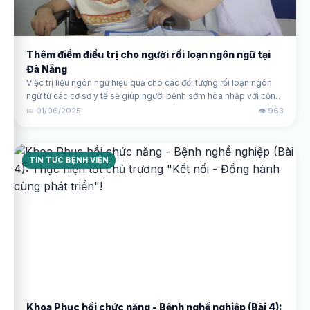
Thêm điểm điều trị cho người rối loạn ngôn ngữ tại
Đà Nẵng
Việc trị liệu ngôn ngữ hiệu quả cho các đối tượng rối loạn ngôn
ngữ từ các cơ sở y tế sẽ giúp người bệnh sớm hòa nhập với cộng
đồng.
📅 01/06/2025
👁️ 963
TIN TỨC BỆNH VIỆN
Khoa Phục hồi chức năng - Bệnh nghề nghiệp (Bài 4):