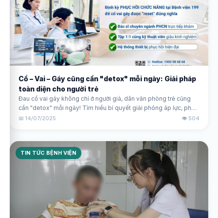
Cổ – Vai – Gáy cũng cần "detox" mỗi ngày: Giải pháp
toàn diện cho người trẻ
Đau cổ vai gáy không chỉ ở người già, dân văn phòng trẻ cũng
cần "detox" mỗi ngày! Tìm hiểu bí quyết giải phóng áp lực, phục
hồi linh hoạt tại Khoa Phục hồi chức năng Bệnh viện 199 Đà
📅 14/07/2025
👁️ 504
Nẵng.
TIN TỨC BỆNH VIỆN