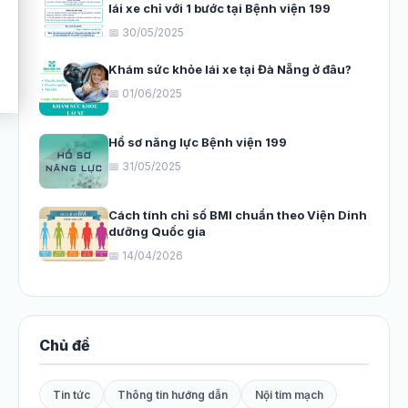
lái xe chỉ với 1 bước tại Bệnh viện 199
📅 30/05/2025
Khám sức khỏe lái xe tại Đà Nẵng ở đâu?
📅 01/06/2025
Hồ sơ năng lực Bệnh viện 199
📅 31/05/2025
Cách tính chỉ số BMI chuẩn theo Viện Dinh
dưỡng Quốc gia
📅 14/04/2026
Chủ đề
Tin tức
Thông tin hướng dẫn
Nội tim mạch