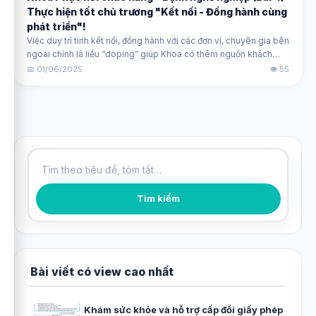
Thực hiện tốt chủ trương "Kết nối - Đồng hành cùng
phát triển"!
Việc duy trì tính kết nối, đồng hành với các đơn vị, chuyên gia bên
ngoài chính là liều “doping” giúp Khoa có thêm nguồn khách
hàng để khai thác tối đa, hiệu quả các hệ thống máy móc, trang
📅 01/06/2025
👁️ 55
thiết bị hiện có.
Tìm kiếm bài viết
Tìm kiếm
Bài viết có view cao nhất
Khám sức khỏe và hỗ trợ cấp đổi giấy phép