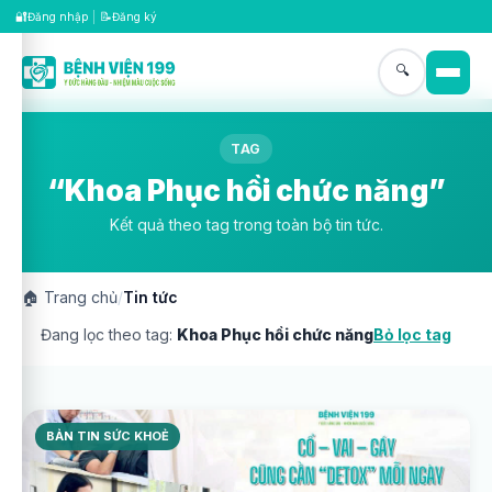
🔐
📝
Đăng nhập
|
Đăng ký
🔍
TAG
“Khoa Phục hồi chức năng”
Kết quả theo tag trong toàn bộ tin tức.
🏠
Trang chủ
/
Tin tức
Đang lọc theo tag:
Khoa Phục hồi chức năng
Bỏ lọc tag
BẢN TIN SỨC KHOẺ