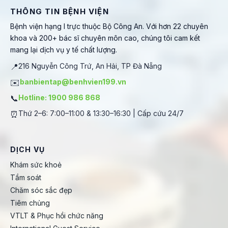
THÔNG TIN BỆNH VIỆN
Bệnh viện hạng I trực thuộc Bộ Công An. Với hơn 22 chuyên
khoa và 200+ bác sĩ chuyên môn cao, chúng tôi cam kết
mang lại dịch vụ y tế chất lượng.
📍
216 Nguyễn Công Trứ, An Hải, TP Đà Nẵng
✉️
banbientap@benhvien199.vn
📞
Hotline: 1900 986 868
⏰
Thứ 2–6: 7:00–11:00 & 13:30–16:30 | Cấp cứu 24/7
DỊCH VỤ
Khám sức khoẻ
Tầm soát
Chăm sóc sắc đẹp
Tiêm chủng
VTLT & Phục hồi chức năng