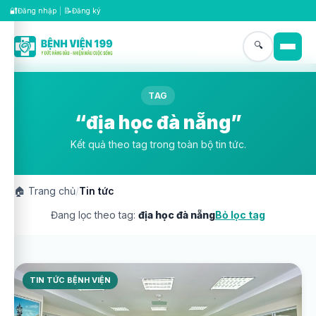
🔐
📝
Đăng nhập
|
Đăng ký
🔍
TAG
“địa học đà nẵng”
Kết quả theo tag trong toàn bộ tin tức.
🏠
Trang chủ
/
Tin tức
Đang lọc theo tag:
địa học đà nẵng
Bỏ lọc tag
TIN TỨC BỆNH VIỆN