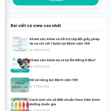
Bài viết có view cao nhất
Khám sức khỏe và hỗ trợ cấp đổi giấy phép
lái xe chỉ với 1 bước tại Bệnh viện 199
📅 30/05/2025
Khám sức khỏe lái xe tại Đà Nẵng ở đâu?
📅 01/06/2025
Hồ sơ năng lực Bệnh viện 199
📅 31/05/2025
Cách tính chỉ số BMI chuẩn theo Viện Dinh
dưỡng Quốc gia
📅 14/04/2026