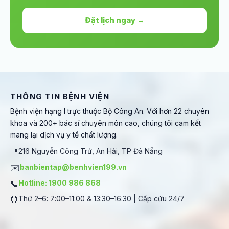
Đặt lịch ngay →
THÔNG TIN BỆNH VIỆN
Bệnh viện hạng I trực thuộc Bộ Công An. Với hơn 22 chuyên
khoa và 200+ bác sĩ chuyên môn cao, chúng tôi cam kết
mang lại dịch vụ y tế chất lượng.
📍
216 Nguyễn Công Trứ, An Hải, TP Đà Nẵng
✉️
banbientap@benhvien199.vn
📞
Hotline: 1900 986 868
⏰
Thứ 2–6: 7:00–11:00 & 13:30–16:30 | Cấp cứu 24/7