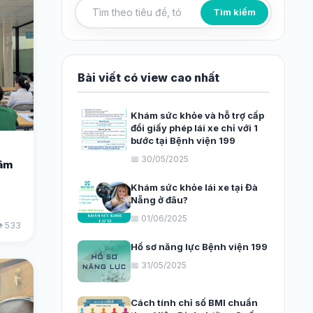
Tìm kiếm
Tìm kiếm bài viết
Bài viết có view cao nhất
Khám sức khỏe và hỗ trợ cấp
đổi giấy phép lái xe chỉ với 1
bước tại Bệnh viện 199
📅 30/05/2025
tâm
Khám sức khỏe lái xe tại Đà
Nẵng ở đâu?
📅 01/06/2025
️ 533
Hồ sơ năng lực Bệnh viện 199
📅 31/05/2025
Cách tính chỉ số BMI chuẩn