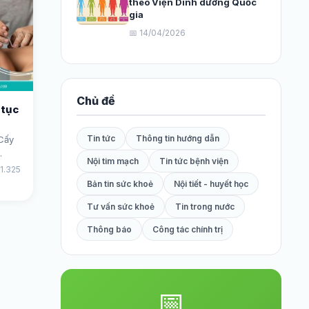
theo Viện Dinh dưỡng Quốc
gia
📅 14/04/2026
Chủ đề
 tục
Tin tức
Thông tin hướng dẫn
“Cấy
.
Nội tim mạch
Tin tức bệnh viện
 1.325
Bản tin sức khoẻ
Nội tiết - huyết học
Tư vấn sức khoẻ
Tin trong nước
Thông báo
Công tác chính trị
📅