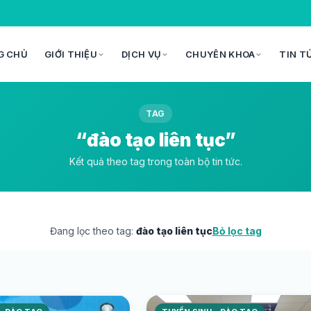
G CHỦ
GIỚI THIỆU
DỊCH VỤ
CHUYÊN KHOA
TIN T
TAG
“đào tạo liên tục”
Kết quả theo tag trong toàn bộ tin tức.
Đang lọc theo tag:
đào tạo liên tục
Bỏ lọc tag