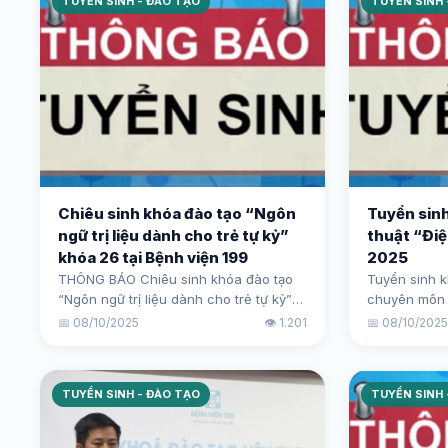
TUYỂN SINH - ĐÀO TẠO
TUYỂN SINH 
Chiêu sinh khóa đào tạo “Ngôn
Tuyển sinh
ngữ trị liệu dành cho trẻ tự kỷ”
thuật “Đi
khóa 26 tại Bệnh viện 199
2025
THÔNG BÁO Chiêu sinh khóa đào tạo
Tuyển sinh k
“Ngôn ngữ trị liệu dành cho trẻ tự kỷ”
chuyên môn
khóa 26 tại Bệnh viện 199
“Điện tâm đ
📅 08/10/2025
👁️ 1.201
📅 08/10/202
TUYỂN SINH - ĐÀO TẠO
TUYỂN SINH 