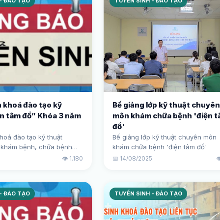
- ĐÀO TẠO
TUYỂN SINH - ĐÀO TẠO
 khoá đào tạo kỹ
Bế giảng lớp kỹ thuật chuyên
ện tâm đồ” Khóa 3 năm
môn khám chữa bệnh 'điện 
đồ'
hoá đào tạo kỹ thuật
Bế giảng lớp kỹ thuật chuyên môn
 khám bệnh, chữa bệnh
khám chữa bệnh 'điện tâm đồ'
ồ” Khóa 3 năm 2025
5
👁️ 1.180
📅 14/08/2025

- ĐÀO TẠO
TUYỂN SINH - ĐÀO TẠO