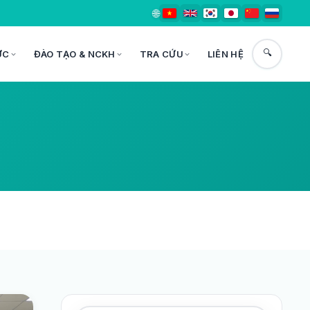
🌐
🔍
ỨC
ĐÀO TẠO & NCKH
TRA CỨU
LIÊN HỆ