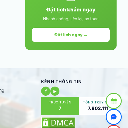
Đặt lịch khám ngay
Nhanh chóng, tiện lợi, an toàn
Đặt lịch ngay →
KÊNH THÔNG TIN
ng
f
▶
TRỰC TUYẾN
TỔNG TRUY CẬP
7
7.802.111