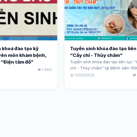
 khoá đào tạo kỹ
Tuyển sinh khóa đào tạo liên
yên môn khám bệnh,
“Cấy chỉ - Thủy châm”
 “Điện tâm đồ”
Tuyển sinh khóa đào tạo liên tục 
chỉ - Thủy châm” tại Bệnh viện 199
5
👁️ 1.683
📅 01/06/2025
👁️