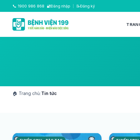
📞
1900 986 868
🔐
Đăng nhập
|
📝
Đăng ký
TRAN
🏠
Trang chủ
/
Tin tức