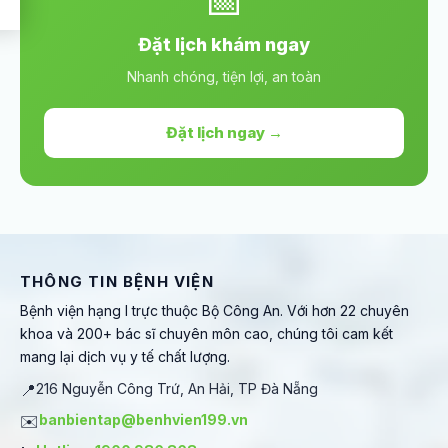
📅
Đặt lịch khám ngay
Nhanh chóng, tiện lợi, an toàn
Đặt lịch ngay →
THÔNG TIN BỆNH VIỆN
Bệnh viện hạng I trực thuộc Bộ Công An. Với hơn 22 chuyên
khoa và 200+ bác sĩ chuyên môn cao, chúng tôi cam kết
mang lại dịch vụ y tế chất lượng.
📍
216 Nguyễn Công Trứ, An Hải, TP Đà Nẵng
✉️
banbientap@benhvien199.vn