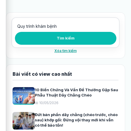
Tìm kiếm bài viết
Tìm kiếm
Xóa tìm kiếm
Bài viết có view cao nhất
10 Biến Chứng Và Vấn Đề Thường Gặp Sau
Phẫu Thuật Dây Chằng Chéo
📅 10/05/2026
Đứt bán phần dây chằng (chéo trước, chéo
sau) khớp gối: Đừng vội thay mới khi vẫn
có thể bảo tồn!