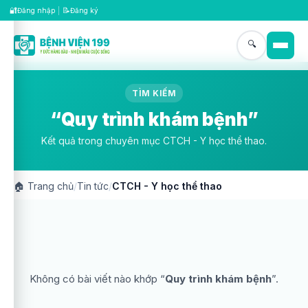
🔐
📝
Đăng nhập
|
Đăng ký
🔍
TÌM KIẾM
“Quy trình khám bệnh”
Kết quả trong chuyên mục CTCH - Y học thể thao.
🏠
Trang chủ
/
Tin tức
/
CTCH - Y học thể thao
Không có bài viết nào khớp “
Quy trình khám bệnh
”.