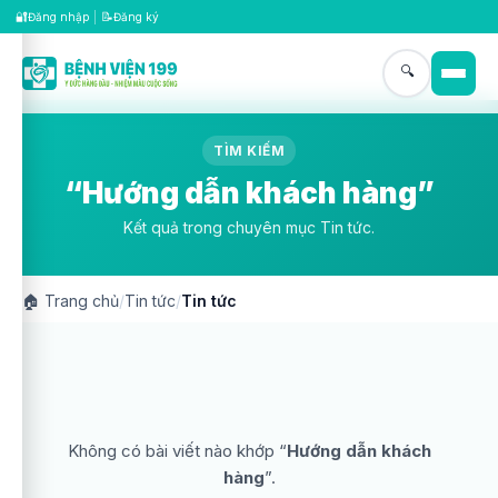
🔐
📝
Đăng nhập
|
Đăng ký
🔍
TÌM KIẾM
“Hướng dẫn khách hàng”
Kết quả trong chuyên mục Tin tức.
🏠
Trang chủ
/
Tin tức
/
Tin tức
Không có bài viết nào khớp “
Hướng dẫn khách
hàng
”.