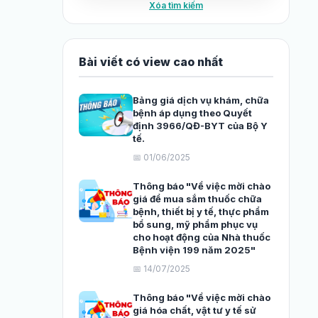
Xóa tìm kiếm
Bài viết có view cao nhất
Bảng giá dịch vụ khám, chữa
bệnh áp dụng theo Quyết
định 3966/QĐ-BYT của Bộ Y
tế.
📅 01/06/2025
Thông báo "Về việc mời chào
giá để mua sắm thuốc chữa
bệnh, thiết bị y tế, thực phẩm
bổ sung, mỹ phẩm phục vụ
cho hoạt động của Nhà thuốc
Bệnh viện 199 năm 2025"
📅 14/07/2025
Thông báo "Về việc mời chào
giá hóa chất, vật tư y tế sử