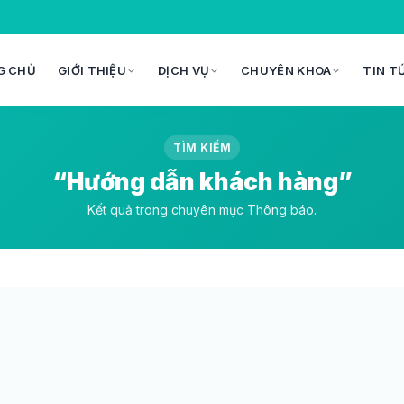
G CHỦ
GIỚI THIỆU
DỊCH VỤ
CHUYÊN KHOA
TIN T
TÌM KIẾM
“Hướng dẫn khách hàng”
Kết quả trong chuyên mục Thông báo.