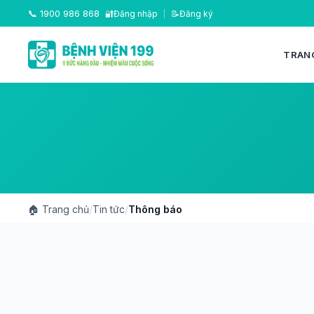
📞
1900 986 868
🔐
Đăng nhập
|
📝
Đăng ký
TRAN
🏠
Trang chủ
/
Tin tức
/
Thông báo