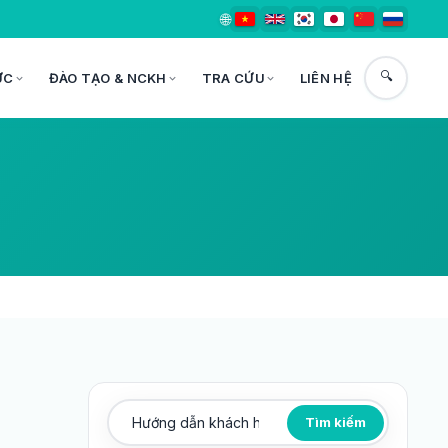
🌐
🔍
ỨC
ĐÀO TẠO & NCKH
TRA CỨU
LIÊN HỆ
Tìm kiếm
Tìm kiếm bài viết