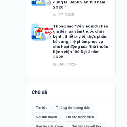
dụng tại Bệnh viện 199 năm
2026 "
📅 15/11/2025
Thông báo "Về việc mời chào
giá để mua sắm thuốc chữa
bệnh, thiết bị y tế, thực phẩm
bổ sung, mỹ phẩm phục vụ
cho hoạt động của Nhà thuốc
Bệnh viện 199 Đợt 2 năm
2025"
📅 01/06/2025
Chủ đề
Tin tức
Thông tin hướng dẫn
Nội tim mạch
Tin tức bệnh viện
Bản tin sức khoẻ
Nội tiết - huyết học