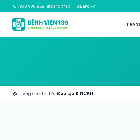
📞
1900 986 868
🔐
Đăng nhập
|
📝
Đăng ký
TRAN
🏠
Trang chủ
/
Tin tức
/
Đào tạo & NCKH