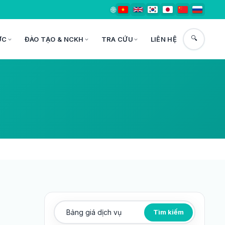
🌐
🔍
ỨC
ĐÀO TẠO & NCKH
TRA CỨU
LIÊN HỆ
Tìm kiếm
Tìm kiếm bài viết