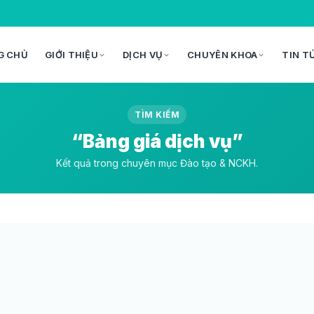
G CHỦ
GIỚI THIỆU
DỊCH VỤ
CHUYÊN KHOA
TIN T
TÌM KIẾM
“Bảng giá dịch vụ”
Kết quả trong chuyên mục Đào tạo & NCKH.