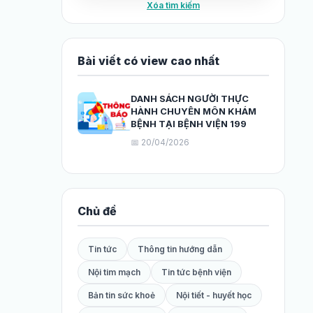
Xóa tìm kiếm
Bài viết có view cao nhất
DANH SÁCH NGƯỜI THỰC
HÀNH CHUYÊN MÔN KHÁM
BỆNH TẠI BỆNH VIỆN 199
📅 20/04/2026
Chủ đề
Tin tức
Thông tin hướng dẫn
Nội tim mạch
Tin tức bệnh viện
Bản tin sức khoẻ
Nội tiết - huyết học