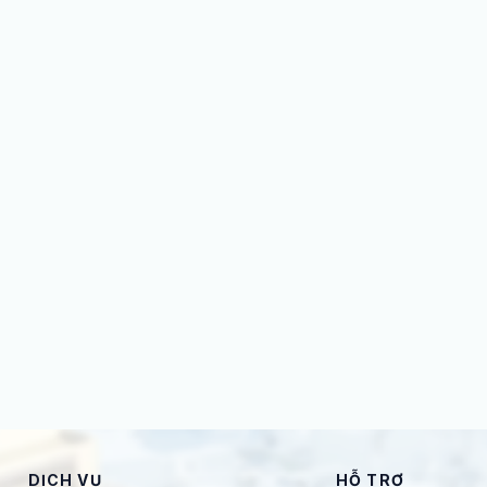
DỊCH VỤ
HỖ TRỢ