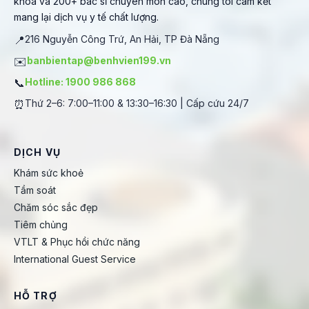
khoa và 200+ bác sĩ chuyên môn cao, chúng tôi cam kết
mang lại dịch vụ y tế chất lượng.
📍
216 Nguyễn Công Trứ, An Hải, TP Đà Nẵng
✉️
banbientap@benhvien199.vn
📞
Hotline: 1900 986 868
⏰
Thứ 2–6: 7:00–11:00 & 13:30–16:30 | Cấp cứu 24/7
DỊCH VỤ
Khám sức khoẻ
Tầm soát
Chăm sóc sắc đẹp
Tiêm chủng
VTLT & Phục hồi chức năng
International Guest Service
HỖ TRỢ