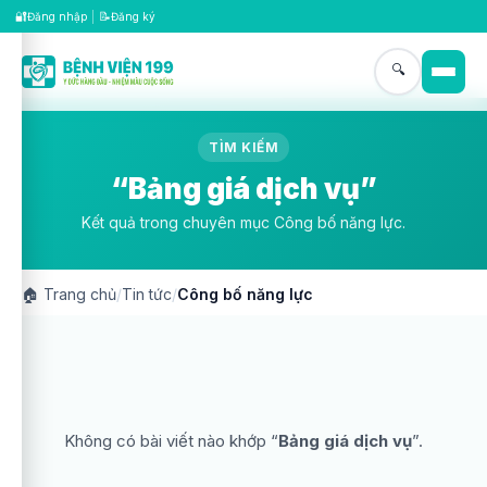
🔐
📝
Đăng nhập
|
Đăng ký
🔍
TÌM KIẾM
“Bảng giá dịch vụ”
Kết quả trong chuyên mục Công bố năng lực.
🏠
Trang chủ
/
Tin tức
/
Công bố năng lực
Không có bài viết nào khớp “
Bảng giá dịch vụ
”.