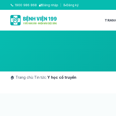
📞
1900 986 868
🔐
Đăng nhập
|
📝
Đăng ký
TRAN
🏠
Trang chủ
/
Tin tức
/
Y học cổ truyền