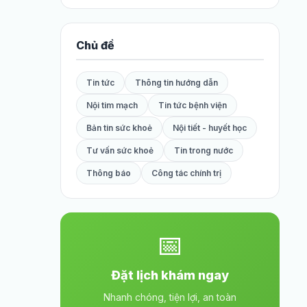
Chủ đề
Tin tức
Thông tin hướng dẫn
Nội tim mạch
Tin tức bệnh viện
Bản tin sức khoẻ
Nội tiết - huyết học
Tư vấn sức khoẻ
Tin trong nước
Thông báo
Công tác chính trị
📅
Đặt lịch khám ngay
Nhanh chóng, tiện lợi, an toàn