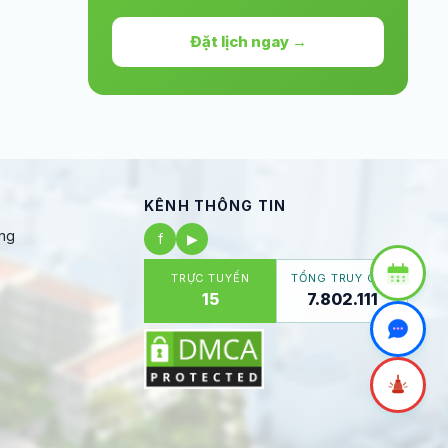
Đặt lịch ngay →
KÊNH THÔNG TIN
ng
f
▶
TRỰC TUYẾN
TỔNG TRUY CẬP
15
7.802.111