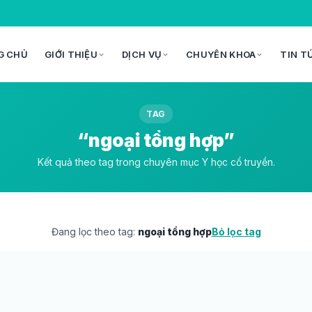
G CHỦ
GIỚI THIỆU
DỊCH VỤ
CHUYÊN KHOA
TIN T
TAG
“ngoại tổng hợp”
Kết quả theo tag trong chuyên mục Y học cổ truyền.
Đang lọc theo tag:
ngoại tổng hợp
Bỏ lọc tag