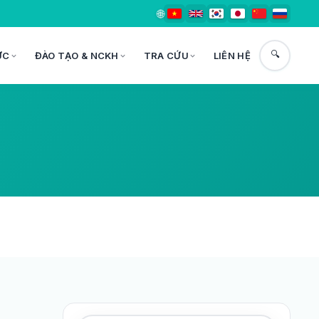
🌐
🔍
ỨC
ĐÀO TẠO & NCKH
TRA CỨU
LIÊN HỆ