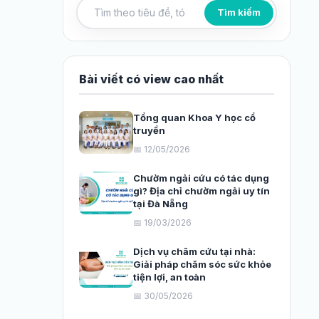
Tìm kiếm
Tìm kiếm bài viết
Bài viết có view cao nhất
Tổng quan Khoa Y học cổ
truyền
📅 12/05/2026
Chườm ngải cứu có tác dụng
gì? Địa chỉ chườm ngải uy tín
tại Đà Nẵng
📅 19/03/2026
Dịch vụ châm cứu tại nhà:
Giải pháp chăm sóc sức khỏe
tiện lợi, an toàn
📅 30/05/2026