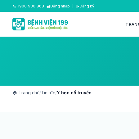
📞
1900 986 868
🔐
Đăng nhập
|
📝
Đăng ký
TRAN
🏠
Trang chủ
/
Tin tức
/
Y học cổ truyền