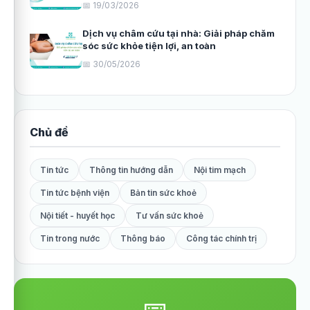
📅 19/03/2026
Dịch vụ châm cứu tại nhà: Giải pháp chăm
sóc sức khỏe tiện lợi, an toàn
📅 30/05/2026
Chủ đề
Tin tức
Thông tin hướng dẫn
Nội tim mạch
Tin tức bệnh viện
Bản tin sức khoẻ
Nội tiết - huyết học
Tư vấn sức khoẻ
Tin trong nước
Thông báo
Công tác chính trị