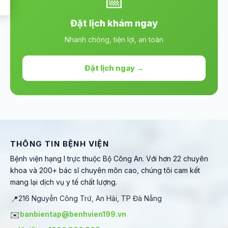
📅
Đặt lịch khám ngay
Nhanh chóng, tiện lợi, an toàn
Đặt lịch ngay →
THÔNG TIN BỆNH VIỆN
Bệnh viện hạng I trực thuộc Bộ Công An. Với hơn 22 chuyên
khoa và 200+ bác sĩ chuyên môn cao, chúng tôi cam kết
mang lại dịch vụ y tế chất lượng.
📍
216 Nguyễn Công Trứ, An Hải, TP Đà Nẵng
✉️
banbientap@benhvien199.vn