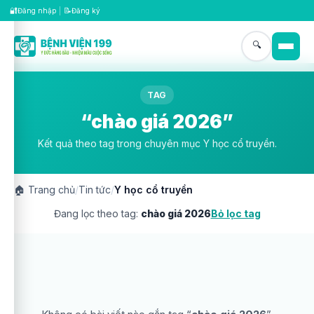
🔐
📝
Đăng nhập
|
Đăng ký
🔍
TAG
“chào giá 2026”
Kết quả theo tag trong chuyên mục Y học cổ truyền.
🏠
Trang chủ
/
Tin tức
/
Y học cổ truyền
Đang lọc theo tag:
chào giá 2026
Bỏ lọc tag