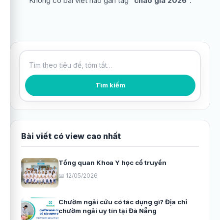
Không có bài viết nào gắn tag “
chào giá 2026
”.
Tìm kiếm bài viết
Tìm kiếm
Bài viết có view cao nhất
Tổng quan Khoa Y học cổ truyền
📅 12/05/2026
Chườm ngải cứu có tác dụng gì? Địa chỉ
chườm ngải uy tín tại Đà Nẵng