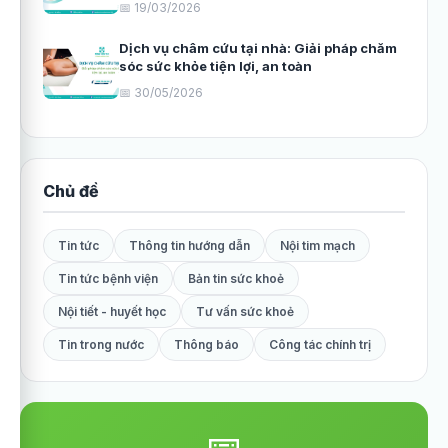
📅 19/03/2026
Dịch vụ châm cứu tại nhà: Giải pháp chăm
sóc sức khỏe tiện lợi, an toàn
📅 30/05/2026
Chủ đề
Tin tức
Thông tin hướng dẫn
Nội tim mạch
Tin tức bệnh viện
Bản tin sức khoẻ
Nội tiết - huyết học
Tư vấn sức khoẻ
Tin trong nước
Thông báo
Công tác chính trị