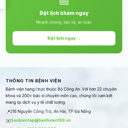
📅
Đặt lịch khám ngay
Nhanh chóng, tiện lợi, an toàn
Đặt lịch ngay →
THÔNG TIN BỆNH VIỆN
Bệnh viện hạng I trực thuộc Bộ Công An. Với hơn 22 chuyên
khoa và 200+ bác sĩ chuyên môn cao, chúng tôi cam kết
mang lại dịch vụ y tế chất lượng.
📍
216 Nguyễn Công Trứ, An Hải, TP Đà Nẵng
✉️
banbientap@benhvien199.vn