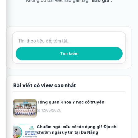
Không có bài viết nào gắn tag “
Báo giá
”.
Tìm kiếm bài viết
Tìm kiếm
Bài viết có view cao nhất
Tổng quan Khoa Y học cổ truyền
📅 12/05/2026
Chườm ngải cứu có tác dụng gì? Địa chỉ
chườm ngải uy tín tại Đà Nẵng