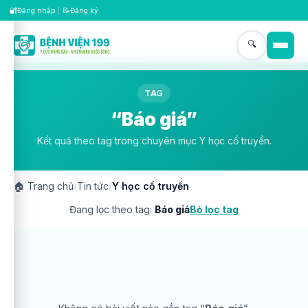
🔐
📝
Đăng nhập
|
Đăng ký
🔍
TAG
“Báo giá”
Kết quả theo tag trong chuyên mục Y học cổ truyền.
🏠
Trang chủ
/
Tin tức
/
Y học cổ truyền
Đang lọc theo tag:
Báo giá
Bỏ lọc tag