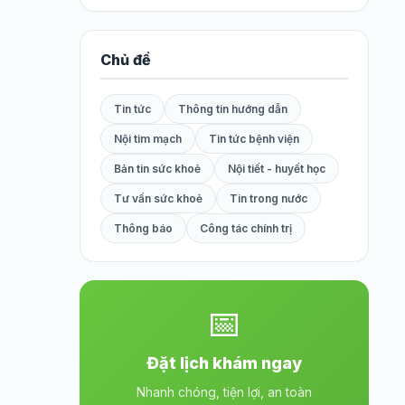
Chủ đề
Tin tức
Thông tin hướng dẫn
Nội tim mạch
Tin tức bệnh viện
Bản tin sức khoẻ
Nội tiết - huyết học
Tư vấn sức khoẻ
Tin trong nước
Thông báo
Công tác chính trị
📅
Đặt lịch khám ngay
Nhanh chóng, tiện lợi, an toàn