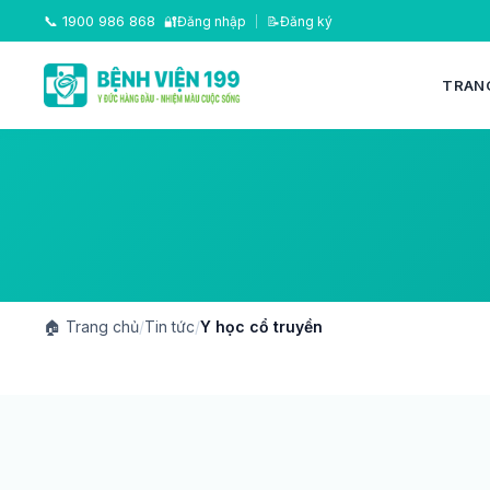
📞
1900 986 868
🔐
Đăng nhập
|
📝
Đăng ký
TRAN
🏠
Trang chủ
/
Tin tức
/
Y học cổ truyền