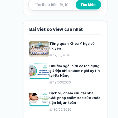
Tìm kiếm
Tìm kiếm bài viết
Bài viết có view cao nhất
Tổng quan Khoa Y học cổ
truyền
📅 12/05/2026
Chườm ngải cứu có tác dụng
gì? Địa chỉ chườm ngải uy tín
tại Đà Nẵng
📅 19/03/2026
Dịch vụ châm cứu tại nhà:
Giải pháp chăm sóc sức khỏe
tiện lợi, an toàn
📅 30/05/2026