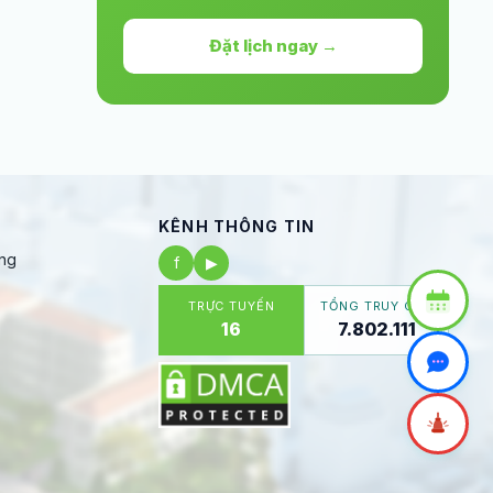
Đặt lịch ngay →
KÊNH THÔNG TIN
ng
f
▶
TRỰC TUYẾN
TỔNG TRUY CẬP
16
7.802.111