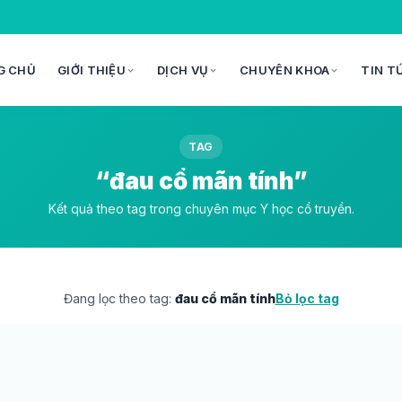
G CHỦ
GIỚI THIỆU
DỊCH VỤ
CHUYÊN KHOA
TIN T
TAG
“đau cổ mãn tính”
Kết quả theo tag trong chuyên mục Y học cổ truyền.
Đang lọc theo tag:
đau cổ mãn tính
Bỏ lọc tag