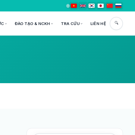
🌐
🔍
ỨC
ĐÀO TẠO & NCKH
TRA CỨU
LIÊN HỆ