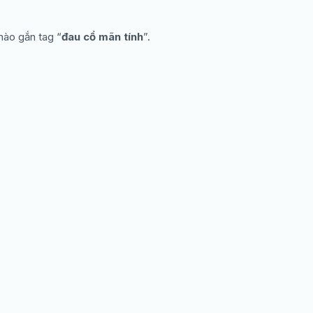
nào gắn tag “
đau cổ mãn tính
”.