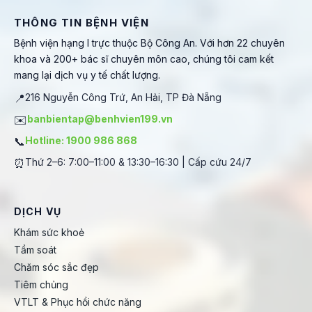
THÔNG TIN BỆNH VIỆN
Bệnh viện hạng I trực thuộc Bộ Công An. Với hơn 22 chuyên
khoa và 200+ bác sĩ chuyên môn cao, chúng tôi cam kết
mang lại dịch vụ y tế chất lượng.
📍
216 Nguyễn Công Trứ, An Hải, TP Đà Nẵng
✉️
banbientap@benhvien199.vn
📞
Hotline: 1900 986 868
⏰
Thứ 2–6: 7:00–11:00 & 13:30–16:30 | Cấp cứu 24/7
DỊCH VỤ
Khám sức khoẻ
Tầm soát
Chăm sóc sắc đẹp
Tiêm chủng
VTLT & Phục hồi chức năng