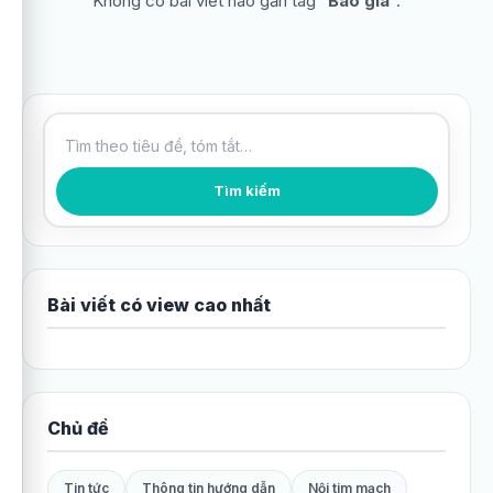
Không có bài viết nào gắn tag “
Báo giá
”.
Tìm kiếm bài viết
Tìm kiếm
Bài viết có view cao nhất
Chủ đề
Tin tức
Thông tin hướng dẫn
Nội tim mạch