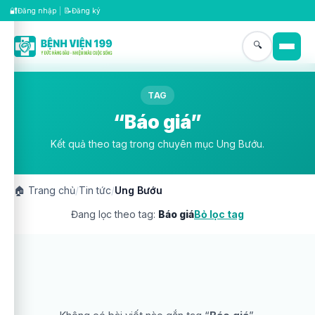
🔐
📝
Đăng nhập
|
Đăng ký
🔍
TAG
“Báo giá”
Kết quả theo tag trong chuyên mục Ung Bướu.
🏠
Trang chủ
/
Tin tức
/
Ung Bướu
Đang lọc theo tag:
Báo giá
Bỏ lọc tag