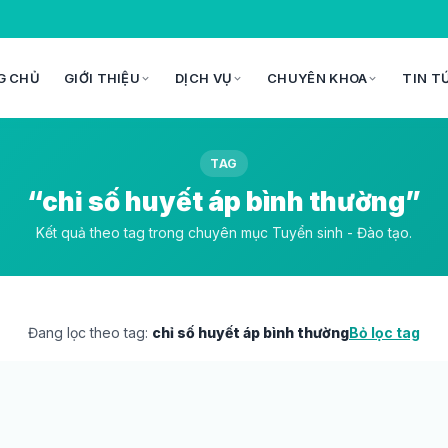
G CHỦ
GIỚI THIỆU
DỊCH VỤ
CHUYÊN KHOA
TIN T
TAG
“chỉ số huyết áp bình thường”
Kết quả theo tag trong chuyên mục Tuyển sinh - Đào tạo.
Đang lọc theo tag:
chỉ số huyết áp bình thường
Bỏ lọc tag