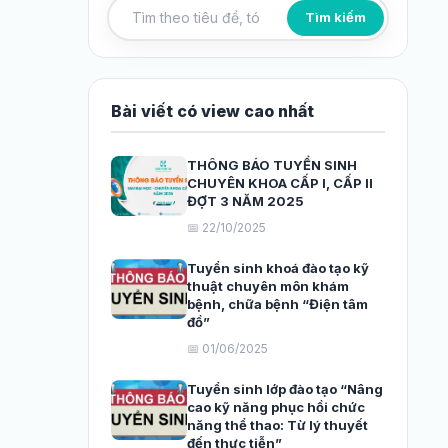
Tìm kiếm
Tìm kiếm bài viết
Bài viết có view cao nhất
THÔNG BÁO TUYỂN SINH
CHUYÊN KHOA CẤP I, CẤP II
ĐỢT 3 NĂM 2025
📅 22/10/2025
Tuyển sinh khoá đào tạo kỹ
thuật chuyên môn khám
bệnh, chữa bệnh “Điện tâm
đồ”
📅 01/06/2025
Tuyển sinh lớp đào tạo “Nâng
cao kỹ năng phục hồi chức
năng thể thao: Từ lý thuyết
đến thực tiễn”