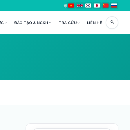
🌐
🔍
ỨC
ĐÀO TẠO & NCKH
TRA CỨU
LIÊN HỆ