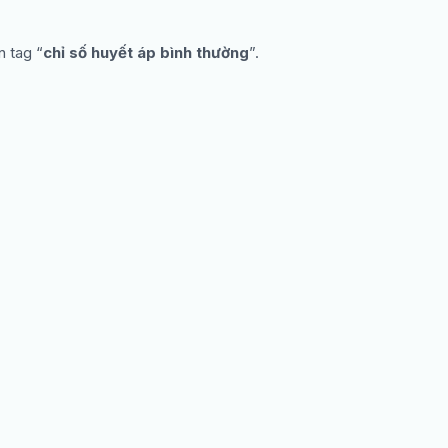
n tag “
chỉ số huyết áp bình thường
”.