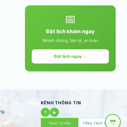
📅
Đặt lịch khám ngay
Nhanh chóng, tiện lợi, an toàn
Đặt lịch ngay →
KÊNH THÔNG TIN
ng
f
▶
TRỰC TUYẾN
TỔNG TRUY CẬP