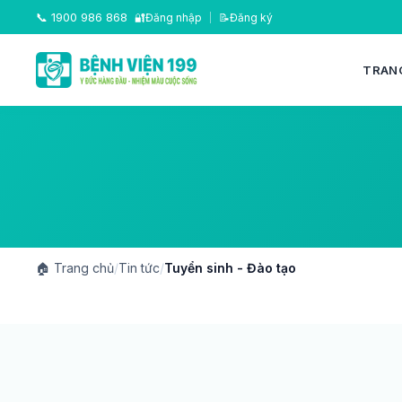
📞
1900 986 868
🔐
Đăng nhập
|
📝
Đăng ký
TRAN
🏠
Trang chủ
/
Tin tức
/
Tuyển sinh - Đào tạo