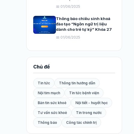
📅 01/06/2025
Thông báo chiêu sinh khoá
đào tạo “Ngôn ngữ trị liệu
dành cho trẻ tự kỷ” Khóa 27
📅 01/06/2025
Chủ đề
Tin tức
Thông tin hướng dẫn
Nội tim mạch
Tin tức bệnh viện
Bản tin sức khoẻ
Nội tiết - huyết học
Tư vấn sức khoẻ
Tin trong nước
Thông báo
Công tác chính trị