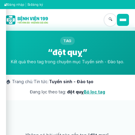
🔐
📝
Đăng nhập
|
Đăng ký
🔍
TAG
“đột quỵ”
Kết quả theo tag trong chuyên mục Tuyển sinh - Đào tạo.
🏠
Trang chủ
/
Tin tức
/
Tuyển sinh - Đào tạo
Đang lọc theo tag:
đột quỵ
Bỏ lọc tag