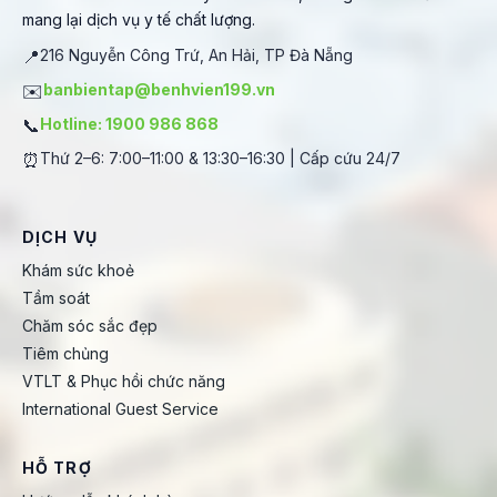
mang lại dịch vụ y tế chất lượng.
📍
216 Nguyễn Công Trứ, An Hải, TP Đà Nẵng
✉️
banbientap@benhvien199.vn
📞
Hotline: 1900 986 868
⏰
Thứ 2–6: 7:00–11:00 & 13:30–16:30 | Cấp cứu 24/7
DỊCH VỤ
Khám sức khoẻ
Tầm soát
Chăm sóc sắc đẹp
Tiêm chủng
VTLT & Phục hồi chức năng
International Guest Service
HỖ TRỢ