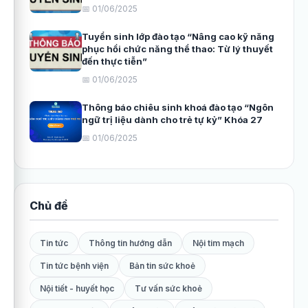
📅 01/06/2025
Tuyển sinh lớp đào tạo “Nâng cao kỹ năng
phục hồi chức năng thể thao: Từ lý thuyết
đến thực tiễn”
📅 01/06/2025
Thông báo chiêu sinh khoá đào tạo “Ngôn
ngữ trị liệu dành cho trẻ tự kỷ” Khóa 27
📅 01/06/2025
Chủ đề
Tin tức
Thông tin hướng dẫn
Nội tim mạch
Tin tức bệnh viện
Bản tin sức khoẻ
Nội tiết - huyết học
Tư vấn sức khoẻ