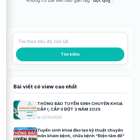
Không có bài viết nào gắn tag “
đột quỵ
”.
Tìm kiếm bài viết
Tìm kiếm
Bài viết có view cao nhất
THÔNG BÁO TUYỂN SINH CHUYÊN KHOA
CẤP I, CẤP II ĐỢT 3 NĂM 2025
📅 22/10/2025
Tuyển sinh khoá đào tạo kỹ thuật chuyên
môn khám bệnh, chữa bệnh “Điện tâm đồ”