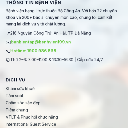
THÔNG TIN BỆNH VIỆN
Bệnh viện hạng I trực thuộc Bộ Công An. Với hơn 22 chuyên
khoa và 200+ bác sĩ chuyên môn cao, chúng tôi cam kết
mang lại dịch vụ y tế chất lượng.
📍
216 Nguyễn Công Trứ, An Hải, TP Đà Nẵng
✉️
banbientap@benhvien199.vn
📞
Hotline: 1900 986 868
⏰
Thứ 2–6: 7:00–11:00 & 13:30–16:30 | Cấp cứu 24/7
DỊCH VỤ
Khám sức khoẻ
Tầm soát
Chăm sóc sắc đẹp
Tiêm chủng
VTLT & Phục hồi chức năng
International Guest Service